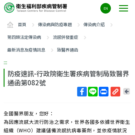
主
EN
要
內
首頁
傳染病與防疫專題
傳染病介紹
容
區
第四類法定傳染病
流感併發重症
ALT+C
最新消息及疫情訊息
致醫界通函
:::
防疫速訊-行政院衛生署疾病管制局致醫界
通函第082號
回
上
取
一
得
頁
全國醫界朋友，您好：
短
網
為因應流感大流行防治之需求，世界各國多依據世界衛生
址
組織（WHO）建議儲備流感抗病毒藥劑，並依疫情狀況