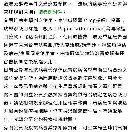
類流感群聚事件之治療或預防。「流感抗病毒藥劑配置與
管理規劃原則」
請參閱附件
。
有關抗病毒藥劑之使用，克流感膠囊75mg採經口投藥；
瑞樂沙使用採經口吸入。Rapiacta(Peramivir)為專案進
口藥物，採點滴靜脈注射，使用時機為，流感重症患者因
昏迷等原因致無法吞服/吸入克流感/瑞樂沙，經醫師評估
及病患/家屬同意使用者，由轄區傳染病防治醫療網指揮
官審核同意後核撥使用。
目前公費流感抗病毒藥劑係配置於與各縣市衛生局合約之
醫院或衛生所，為因應新增公費藥劑使用對象之用藥需
求，本局已函請各縣市衛生局重新規劃轄區之藥劑配置
點。醫師開立公費流感抗病毒藥劑供符合規定之病患使用
後，請依相關規定辦理使用回報等作業；若病患就醫地點
非屬合約醫療機構時，仍可透過聯繫衛生局、所領取藥
劑，或轉介至合約醫療機構就醫。
有關公費流感抗病毒藥劑相關資訊，可至本局全球資訊網