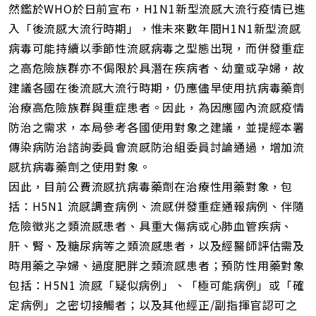
然鑑於WHO於日前宣布，H1N1新型流感大流行疫情已進
入「後流感大流行時期」，惟未來數年間H1N1新型流感
病毒可能持續以季節性流感病毒之型態出現，而併發重症
之高危險族群亦不侷限於具潛在疾病者、幼童或孕婦，故
建議各國在後流感大流行時期，仍應儘早使用抗病毒藥劑
治療高危險族群與重症患者。因此，為因應國內流感疫情
防治之需求，本局參考各國使用對象之建議，並提經本署
傳染病防治諮詢委員會流感防治組委員討論通過，增加流
感抗病毒藥劑之使用對象。
因此，目前公費流感抗病毒藥劑在治療性用藥對象，包
括：H5N1 流感調查病例、流感併發重症通報病例、伴隨
危險徵兆之類流感患者、具重大傷病或心肺血管疾病、
肝、腎、及糖尿病等之類流感患者，以及經醫師評估需及
時用藥之孕婦、過度肥胖之類流感患者；預防性用藥對象
包括：H5N1 流感「疑似病例」、「極可能病例」或「確
定病例」之密切接觸者；以及其他經正/副指揮官認可之