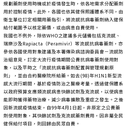
規劃藥劑使用時機或於疫情發生時，依各地需求分配藥劑
用於控制疫情。此外，各國也依其健保照護體系不同，由
衛生單位訂定相關用藥指引，將流感抗病毒藥劑納入健保
給付範圍予以核定藥價，或由病患自費使用。
我國也不例外，除依WHO之建議多元儲備包括克流感、
瑞樂沙及Rapiacta（Peramivir）等流感抗病毒藥劑，亦
參依各國使用對象建議及本署傳染病諮詢委員會－流感防
治組意見，訂定大流行疫情期間公費抗病毒藥劑使用對
象，以及平時之「流感抗病毒藥劑配置與管理規劃原
則」，並由合約醫療院所給藥。如去(98)年H1N1新型流
感大流行期間，基於疫情防治之醫療考量，透過健保體系
以政府預算支應類流感病患快篩試劑及克流感，以使病患
能即時獲得藥物治療，減少病毒擴散及重症之發生。之後
因新流感疫情結束，自99年4月1日起，非原定之公費藥
劑使用對象，其快篩試劑及克流感藥劑費用，因非屬全民
健保給付項目，則回歸由民眾自費。