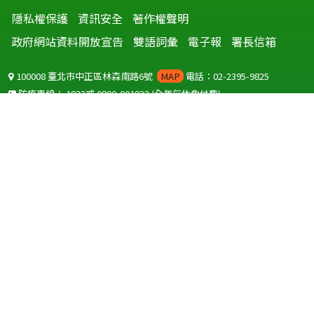
隱私權保護
資訊安全
著作權聲明
政府網站資料開放宣告
雙語詞彙
電子報
署長信箱
100008 臺北市中正區林森南路6號
MAP
電話：02-2395-9825
防疫專線：
1922
或
0800-001922
(全年無休免付費)
聽語障服務免付費傳真：
0800-655955
國外可撥打
+886-800-001922
(自國外撥打回國須自付國際電話費用)
Copyright © 2026 衛生福利部 疾病管制署. All rights reserved.
本網站建議使用 IE10 以上版本瀏覽器及以1920x1080解析度，以獲得最
佳瀏覽體驗。
為提供使用者有文書軟體選擇的權利，本網站提供ODF開放文件格式，
建議您安裝免費開源軟體
(https://www.ndc.gov.tw/cp.aspx?
n=32A75A78342B669D)
或以您慣用的軟體開啟文件。