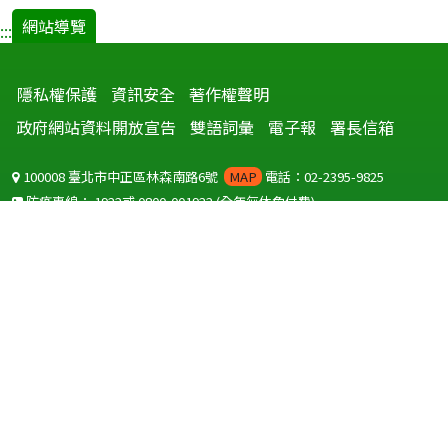
網站導覽
:::
隱私權保護
資訊安全
著作權聲明
政府網站資料開放宣告
雙語詞彙
電子報
署長信箱
100008 臺北市中正區林森南路6號
MAP
電話：02-2395-9825
防疫專線：
1922
或
0800-001922
(全年無休免付費)
聽語障服務免付費傳真：
0800-655955
國外可撥打
+886-800-001922
(自國外撥打回國須自付國際電話費用)
Copyright © 2026 衛生福利部 疾病管制署. All rights reserved.
本網站建議使用 IE10 以上版本瀏覽器及以1920x1080解析度，以獲得最
佳瀏覽體驗。