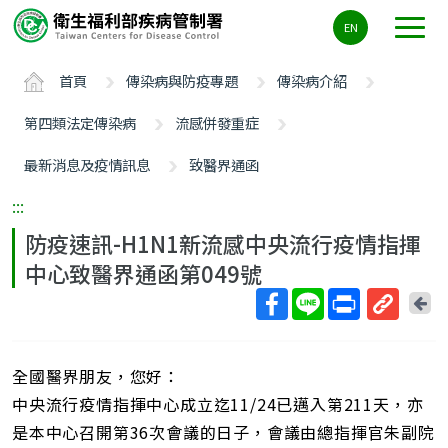
主
EN
要
內
首頁
傳染病與防疫專題
傳染病介紹
容
區
第四類法定傳染病
流感併發重症
ALT+C
最新消息及疫情訊息
致醫界通函
:::
防疫速訊-H1N1新流感中央流行疫情指揮
中心致醫界通函第049號
回
上
取
一
得
頁
全國醫界朋友，您好：
短
網
中央流行疫情指揮中心成立迄11/24已邁入第211天，亦
址
是本中心召開第36次會議的日子，會議由總指揮官朱副院