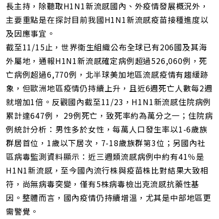
長主持，除聽取H1N1新流感國內、外疫情發展概況外，
主要重點是在探討目前我國H1N1新流感疫苗接種進度以
及因應事宜。
截至11/15止，世界衛生組織公布全球已有206國及其海
外屬地，通報H1N1新流感確定病例超過526,060例，死
亡病例超過6,770例，北半球美加地區流感疫情有趨緩跡
象，但歐洲地區疫情仍持續上升，且近6週死亡人數每2週
就增加1倍。反觀國內截至11/23，H1N1新流感住院病例
累計達647例， 29例死亡，致死率約為萬分之一；住院病
例統計分析：男性多於女性，每萬人口發生率以1-6歲族
群居首位，1歲以下居次，7-18歲族群第3位；另國內社
區病毒監測資料顯示：近三週類流感病例中約有41％是
H1N1新流感，至今國內流行株與疫苗株比對結果大致相
符，尚無病毒突變，僅有5株病毒檢出克流感抗藥性基
因。整體而言，國內疫情仍持續增溫，尤其是中部地區更
需警覺。