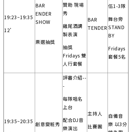
贊助 現場
BAR
伍1-3隊
秀
ENDER
19:23~19:35
舞台旁
BAR
SHOW
雞尾酒調
STAND
TENDER
12’
製表演
BY
票選抽獎
抽獎
Fridays
Fridays 雙
套餐5名
人行套餐
評審介紹--
-
每隊唱名
上台
主持人
自備音
配合DJ音
19:35~20:35
創意變粧秀
樂 以3分
比賽團
樂演出