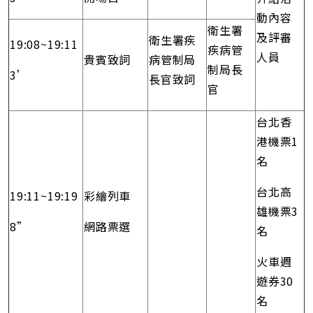
動內容
衛生署
及評審
衛生署疾
19:08~19:11
疾病管
人員
貴賓致詞
病管制局
制局長
3’
長官致詞
官
台北香
港機票1
名
台北高
19:11~19:19
彩繪列車
雄機票3
8”
網路票選
名
火車週
遊券30
名