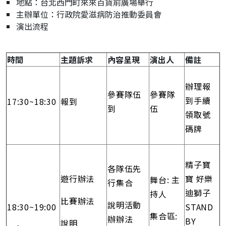
地點：台北西門町來來百貨前廣場舉行
主辦單位：行政院愛滋病防治推動委員會
演出流程
時間
主題訴求
內容呈現
演出人
備註
辦理報
參賽隊伍
參賽隊
到手續
17:30~18:30
報到
到
伍
領取號
碼牌
精子寶
各隊伍先
遊行辦法
寶 好樂
舞台: 主
行集合
迪獅子
持人
比賽辦法
說明活動
18:30~19:00
STAND
集合區:
辦辦法
BY
說明