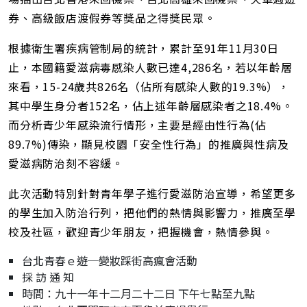
券、高級飯店渡假券等獎品之得獎民眾。
根據衛生署疾病管制局的統計，累計至91年11月30日
止，本國籍愛滋病毒感染人數已達4,286名，若以年齡層
來看，15-24歲共826名（佔所有感染人數的19.3%），
其中學生身分者152名，佔上述年齡層感染者之18.4%。
而分析青少年感染流行情形，主要是經由性行為(佔
89.7%)傳染，顯見校園「安全性行為」的推廣與性病及
愛滋病防治刻不容緩。
此次活動特別針對青年學子進行愛滋防治宣導，希望更多
的學生加入防治行列，把他們的熱情與影響力，推廣至學
校及社區，歡迎青少年朋友，把握機會，熱情參與。
台北青春ｅ遊─變妝踩街高瘋會活動
採 訪 通 知
時間：九十一年十二月二十二日 下午七點至九點