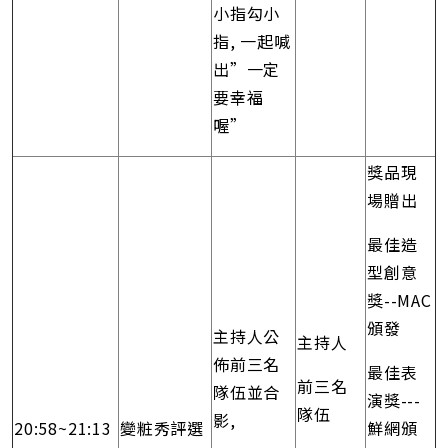
小指勾小
指, 一起喊
出”一定
要幸福
喔”
獎品現
場贈出
最佳造
型創意
獎--MAC
頒發
主持人公
主持人
佈前三名
最佳表
前三名
隊伍並合
演獎---
隊伍
影,
20:58~21:13
變粧秀評選
鮮網頒