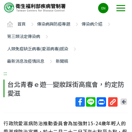
主
EN
要
內
首頁
傳染病與防疫專題
傳染病介紹
容
區
第三類法定傳染病
ALT+C
人類免疫缺乏病毒(愛滋病毒)感染
最新消息及疫情訊息
新聞稿
:::
台北青春ｅ遊─變妝踩街高瘋會，約定防
愛滋
回
上
取
一
得
頁
行政院愛滋病防治推動委員會為加強對15-24歲年輕人的
短
網
愛滋病防治宣導，於十二月二十二日下午七點至九點，假