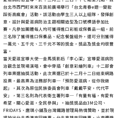
址
台北市西門町來來百貨前廣場舉行「台北青春e遊─變妝
踩街高瘋會」活動。該活動由學生三人以上組隊，發揮創
意，設計與愛滋病防治主題相關造型及口號標語參加比
賽。凡參加團體每人均可獲得進口彩粧或保養品一組，前
三名除了獲得進口保養品、紀念餐盤組外，還可分別獲得
一萬元、五千元、三千元不等的獎金，獎品及獎金均很豐
富。
當天愛滋宣導大使─金馬獎影后「李心潔」宣導愛滋病防
治觀念並現場演唱，會中穿插「創意彩繪列車」十二部會
列車票選抽獎活動，此次票選已於十二月十二日結束網路
投票，最高票為法務部列車─「預防愛滋病，從你我做
起」，其次為原住民族委員會列車「戴戴平安，代代平
安」，第三名則為代表衛生署列車─「有量有福，有愛有
希望，關心愛滋，全民參與」。抽獎獎品由3M公司、
FRIDAYS、唐琪小舖及台灣鐵路管理局熱情贊助，並於現
場抽出台北香港來回機票、台北高雄來回機票、火車週遊