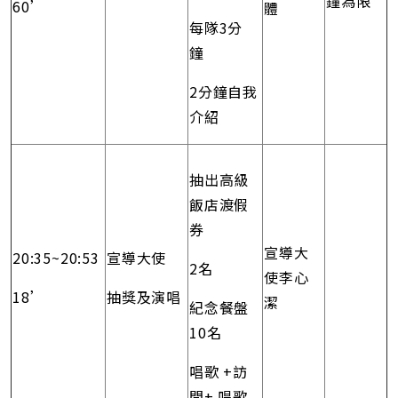
鐘為限
60’
體
每隊3分
鐘
2分鐘自我
介紹
抽出高級
飯店渡假
券
宣導大
20:35~20:53
宣導大使
2名
使李心
18’
抽獎及演唱
潔
紀念餐盤
10名
唱歌 +訪
問+ 唱歌