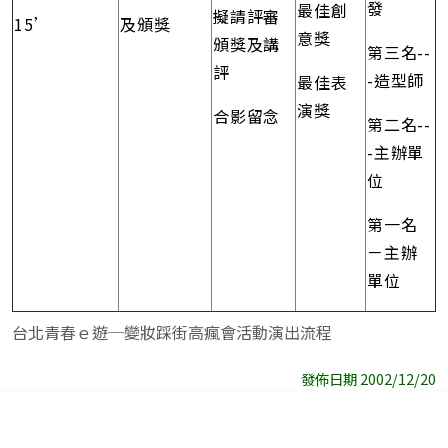
發
最佳創
擬請評審
15’
及頒獎
意獎
頒獎及講
第三名--
評
-造型師
最佳表
演獎
合影留念
第二名--
-主辦單
位
第一名
－主辦
單位
台北青春ｅ遊─變妝踩街高瘋會活動演出流程
發佈日期 2002/12/20