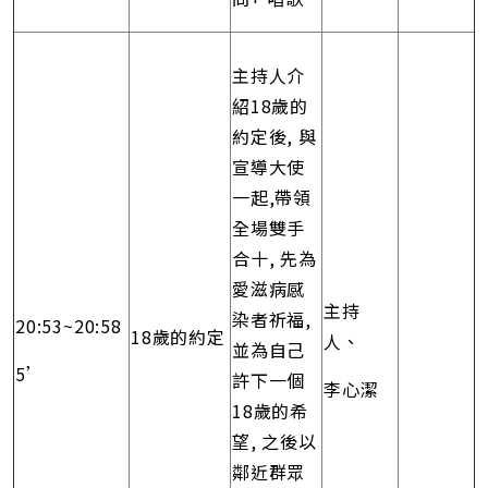
主持人介
紹18歲的
約定後, 與
宣導大使
一起,帶領
全場雙手
合十, 先為
愛滋病感
主持
染者祈福,
20:53~20:58
18歲的約定
人、
並為自己
5’
許下一個
李心潔
18歲的希
望, 之後以
鄰近群眾