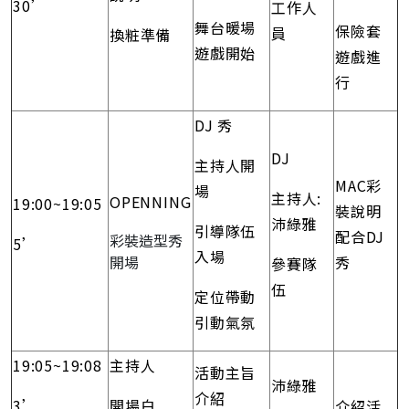
30’
工作人
舞台暖場
保險套
員
換粧準備
遊戲開始
遊戲進
行
DJ 秀
DJ
主持人開
MAC彩
場
主持人:
OPENNING
19:00~19:05
裝說明
沛綠雅
引導隊伍
配合DJ
彩裝造型秀
5’
入場
開場
秀
參賽隊
伍
定位帶動
引動氣氛
19:05~19:08
主持人
活動主旨
沛綠雅
介紹
3’
開場白
介紹活