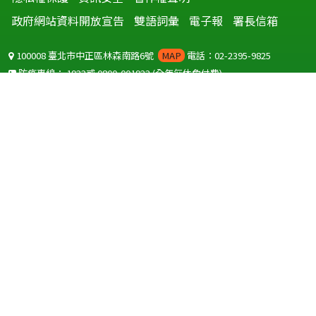
政府網站資料開放宣告
雙語詞彙
電子報
署長信箱
100008 臺北市中正區林森南路6號
MAP
電話：02-2395-9825
防疫專線：
1922
或
0800-001922
(全年無休免付費)
聽語障服務免付費傳真：
0800-655955
國外可撥打
+886-800-001922
(自國外撥打回國須自付國際電話費用)
Copyright © 2026 衛生福利部 疾病管制署. All rights reserved.
本網站建議使用 IE10 以上版本瀏覽器及以1920x1080解析度，以獲得最
佳瀏覽體驗。
為提供使用者有文書軟體選擇的權利，本網站提供ODF開放文件格式，
建議您安裝免費開源軟體
(https://www.ndc.gov.tw/cp.aspx?
n=32A75A78342B669D)
或以您慣用的軟體開啟文件。