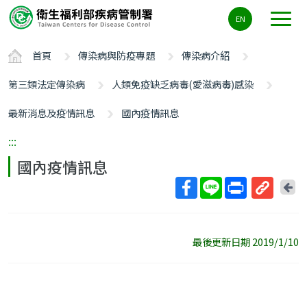
主
EN
要
內
首頁
傳染病與防疫專題
傳染病介紹
容
區
第三類法定傳染病
人類免疫缺乏病毒(愛滋病毒)感染
ALT+C
最新消息及疫情訊息
國內疫情訊息
:::
國內疫情訊息
回
上
取
一
得
頁
短
最後更新日期 2019/1/10
網
址