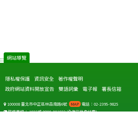
網站導覽
:::
隱私權保護
資訊安全
著作權聲明
政府網站資料開放宣告
雙語詞彙
電子報
署長信箱
100008 臺北市中正區林森南路6號
MAP
電話：02-2395-9825
防疫專線：
1922
或
0800-001922
(全年無休免付費)
聽語障服務免付費傳真：
0800-655955
國外可撥打
+886-800-001922
(自國外撥打回國須自付國際電話費用)
Copyright © 2026 衛生福利部 疾病管制署. All rights reserved.