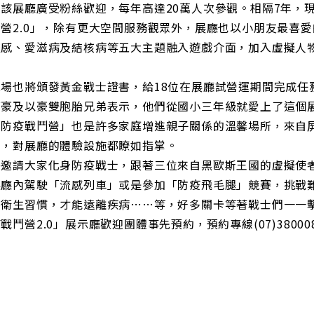
，該展廳廣受粉絲歡迎，每年高達20萬人次參觀。相隔7年，
營2.0」，除有更大空間服務觀眾外，展廳也以小朋友最喜
流感、愛滋病及結核病等五大主題融入遊戲介面，加入虛擬人
。
現場也將頒發黃金戰士證書，給18位在展廳試營運期間完成任
可豪及以豪雙胞胎兄弟表示，他們從國小三年級就愛上了這個
「防疫戰鬥營」也是許多家庭增進親子關係的溫馨場所，來自
觀，對展廳的體驗設施都瞭如指掌。
署邀請大家化身防疫戰士，跟著三位來自黑歐斯王國的虛擬使
展廳內駕駛「流感列車」或是參加「防疫飛毛腿」競賽，挑戰
好衛生習慣，才能遠離疾病……等，好多關卡等著戰士們一一
戰鬥營2.0」展示廳歡迎團體事先預約，預約專線(07)380008