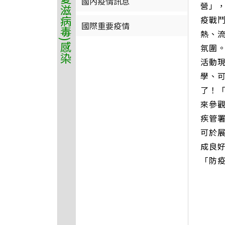
國內疫情訊息
營」
疫戰鬥
國際重要疫情
熱、
氛圍
活動
學、
了！
來參
疾管
可於
成良
「防疫