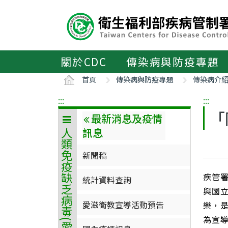
主
要
內
容
區
關於CDC
傳染病與防疫專題
ALT+C
首頁
傳染病與防疫專題
傳染病介
:::
:::
「
最新消息及疫情
訊息
人類免疫缺乏病毒(愛滋病毒)感染
新聞稿
疾管署
統計資料查詢
與國
愛滋衛教宣導活動預告
樂，
為宣導