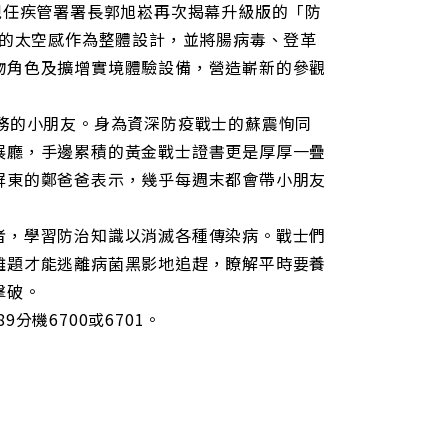
現任疾管署署長郭旭崧再次揭幕升級版的「防
愛的太空感作為整體設計，並將腸病毒、登革
物角色及擴增實境體驗設備，營造嶄新的參觀
務的小朋友。身為資深防疫戰士的蘇震恂同
展廳，手邊累積的黃金戰士證書更是厚厚一疊
屏東的鄭爸爸表示，幾乎每週末都會帶小朋友
者，學習防治知識以消滅各種傳染病。戰士們
難題才能逃離病菌黑影地追趕，瞭解平時要養
擊破。
9分機6700或6701。