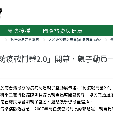
預防接種
國際旅遊與健康
紹
第三類法定傳染病
人類免疫缺乏病毒(愛滋病毒)感染
防疫戰鬥營2.0」開幕，親子動員
於南台灣最夯的疫病防治親子互動展示館-「防疫戰鬥營2.0
立科學工藝博物館陳訓祥館長親自出席開幕剪綵，讓民眾透過
是南台灣民眾暑期親子互動、遊憩及學習最佳選擇。
傳染病防治觀念，2007年時任疾管局局長的郭旭崧，親自