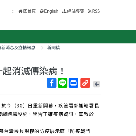
:::
回首頁
English
網站導覽
RSS
最新消息及疫情訊息
新聞稿
一起消滅傳染病！
回
上
取
一
得
頁
」於今（30）日重新開幕，疾管署郭旭崧署長
短
網
遊戲體驗設施，學習正確疫病資訊，寓教於
址
揭幕台灣最具規模的防疫展示廳「防疫戰鬥