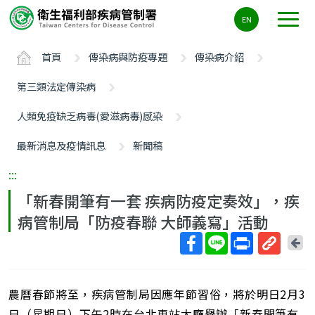
主
EN
要
內
首頁
傳染病與防疫專題
傳染病介紹
容
區
第三類法定傳染病
ALT+C
人類免疫缺乏病毒(愛滋病毒)感染
最新消息及疫情訊息
新聞稿
:::
「新春開筆有一套 疾病防疫定奏效」，疾
病管制局「防疫春聯 大師義寫」活動
回
上
取
一
得
頁
農曆春節將至，疾病管制局因應年節習俗，將於明日2月3
短
網
日（星期日）下午2時在台北車站大廳舉辦「新春開筆有