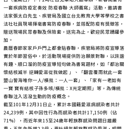
址
一套疾病防疫定奏效 防疫春聯 大師義寫」活動，邀請書
法家張太白先生、疾管局及國立台北教育大學等學校之書
法社社員現場揮毫書寫防疫春聯，並搭配防疫有獎徵答，
贈送現場民眾春聯及保險套，送完為止，歡迎民眾踴躍參
加。
農曆春節家家戶戶門上都會貼春聯，疾管局將防疫宣導落
實於年節習俗中，於活動現場提供防治願景對聯，以詼諧
有趣、順口溜的防疫宣導短句做為書寫題材，如「都治關
懷結核減半 逆轉愛滋從我做起 」、「翻雲覆雨就此一套
盟山誓海唯你一人/橫批：一人一套」、「家有一老如有
一寶 寶有結核子孫多咳/橫批：X光定期照」等，為傳統
春聯注入活潑生動的防疫概念。
截至101年12月31日止，累計本國籍愛滋病感染者共計
24,239例，其中因性行為而感染者共計17,150例（佔
71%），而近年來15至24歲年輕族群感染問題日趨嚴
重，五年內新增2.3倍，要杜絕年輕族群感染愛滋，相關