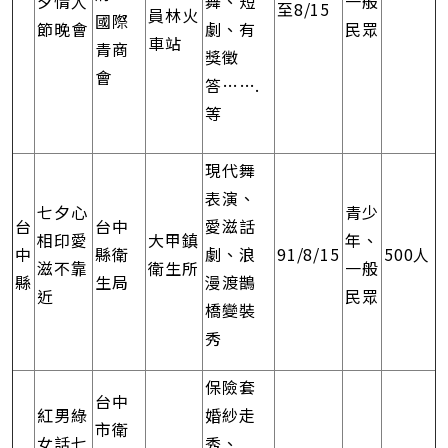
夕情人
舞、短
一般
至8/15
員林火
國際
節晚會
劇、有
民眾
車站
青商
獎徵
會
答…….
等
現代舞
表演、
七夕心
青少
台
台中
愛滋話
相印愛
大甲鎮
年、
中
縣衛
劇、浪
91/8/15
500人
滋不靠
衛生所
一般
縣
生局
漫渡鵲
近
民眾
橋變裝
秀
保險套
台中
紅男綠
婚紗走
市衛
女話七
秀、