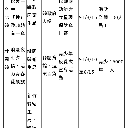
珍愛一
以趣味
縣政
台
生
動態方
縣政
縣政府
府衛
北
「性」
式呈現
91/8/15
全體
100人
大樓
生局
縣
致勃勃
保險套
員工
有一套
比賽
浪漫夜
桃
桃園
青少年
七夕
縣體育
園
縣衛
91/8/10
反愛滋
青少
15000
情、活
館、遠
縣
生局
宣導活
年
人
至8/15
力青春
東百貨
動
愛飆族
新竹
縣衛
生
局、
錸德