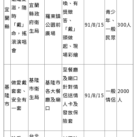
喚、有
宜蘭
滋，隨
宜
獎徵
青少
縣政
時
羅東鎮
蘭
答、
年、
府衛
「戴」
公園前
91/8/15
300人
縣
「戴」
一般
生局
命，搖
廣場
頭做
民眾
滾演唱
起、現
會
場彩繪
至餐廳
及廟口
基隆
做愛戴
基隆市
基
針對情
市衛
套套、
各大餐
一般
2000
隆
侶送情
91/8/15
生局
安全有
廳及廟
情侶
人
市
人卡及
一套
口
發放保
險套
台北