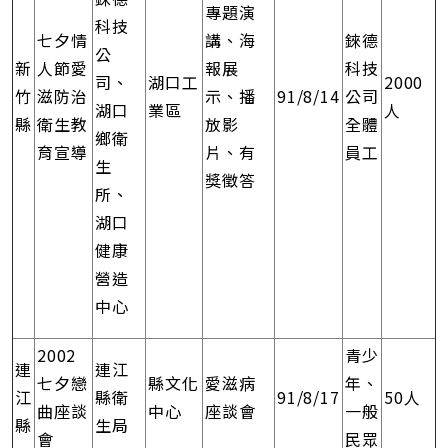
專題演
科技
七夕情
講、海
錸德
公
新
人節愛
報展
科技
司、
湖口工
2000
竹
滋防治
示、播
91/8/14
公司
湖口
業區
人
縣
衛生教
放影
全體
鄉衛
育宣導
片、有
員工
生
獎徵答
所、
湖口
健康
營造
中心
2002
青少
連
連江
七夕戀
縣文化
愛滋病
年、
江
縣衛
91/8/17
50人
曲座談
中心
座談會
一般
縣
生局
會
民眾