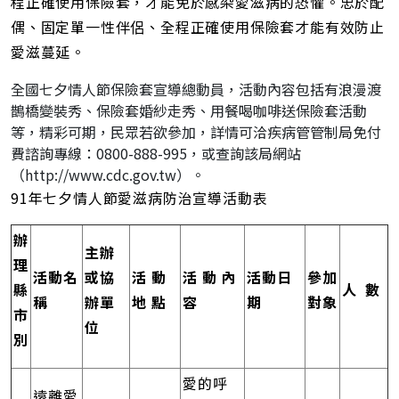
程正確使用保險套，才能免於感染愛滋病的恐懼。忠於配
偶、固定單一性伴侶、全程正確使用保險套才能有效防止
愛滋蔓延。
全國七夕情人節保險套宣導總動員，活動內容包括有浪漫渡
鵲橋變裝秀、保險套婚紗走秀、用餐喝咖啡送保險套活動
等，精彩可期，民眾若欲參加，詳情可洽疾病管管制局免付
費諮詢專線：0800-888-995，或查詢該局網站
（http://www.cdc.gov.tw）。
91年七夕情人節愛滋病防治宣導活動表
辦
主辦
理
活動名
或協
活 動
活 動 內
活動日
參加
縣
人 數
稱
辦單
地 點
容
期
對象
市
位
別
愛的呼
遠離愛