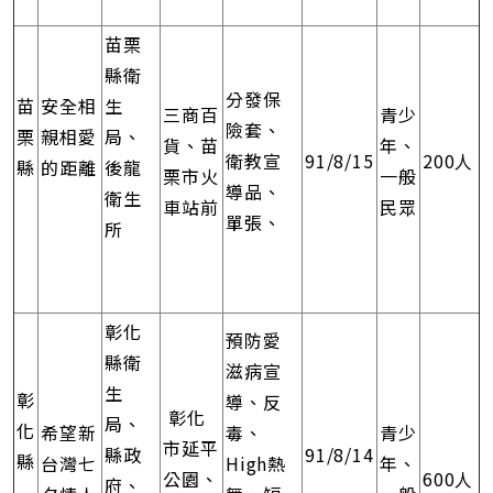
苗栗
縣衛
分發保
苗
安全相
生
三商百
青少
險套、
栗
親相愛
局、
貨、苗
年、
衛教宣
91/8/15
200人
縣
的距離
後龍
栗市火
一般
導品、
衛生
車站前
民眾
單張、
所
彰化
預防愛
縣衛
滋病宣
生
彰
導、反
彰化
局、
化
希望新
毒、
青少
市延平
縣政
91/8/14
縣
台灣七
High熱
年、
公園、
600人
府、