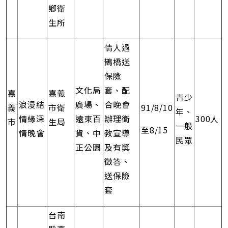
鄉衛
生所
情人過
鵲橋送
保險
文化局
套、配
嘉
嘉義
青少
浪漫結
廣場、
合晚會
義
市衛
91/8/10
年、
情緣深
遠東百
辦理衛
300人
市
生局
一般
至8/15
情晚會
貨、中
教宣導
民眾
正公園
及有獎
徵答、
送保險
套
台南