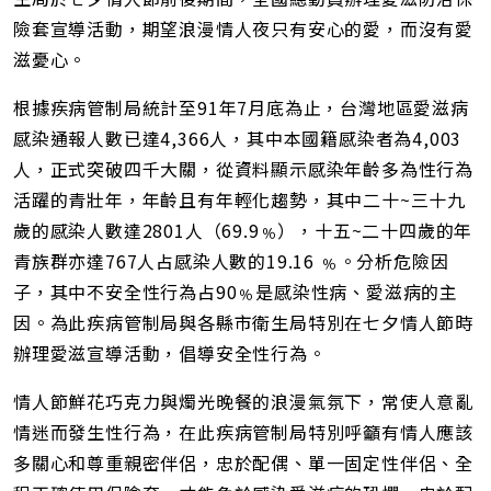
址
險套宣導活動，期望浪漫情人夜只有安心的愛，而沒有愛
滋憂心。
根據疾病管制局統計至91年7月底為止，台灣地區愛滋病
感染通報人數已達4,366人，其中本國籍感染者為4,003
人，正式突破四千大關，從資料顯示感染年齡多為性行為
活躍的青壯年，年齡且有年輕化趨勢，其中二十~三十九
歲的感染人數達2801人（69.9﹪），十五~二十四歲的年
青族群亦達767人占感染人數的19.16 ﹪。分析危險因
子，其中不安全性行為占90﹪是感染性病、愛滋病的主
因。為此疾病管制局與各縣市衛生局特別在七夕情人節時
辦理愛滋宣導活動，倡導安全性行為。
情人節鮮花巧克力與燭光晚餐的浪漫氣氛下，常使人意亂
情迷而發生性行為，在此疾病管制局特別呼籲有情人應該
多關心和尊重親密伴侶，忠於配偶、單一固定性伴侶、全