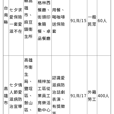
縣高
格林西
台
雄
七夕求
餐廳、
用餐、
南
市、
愛保險
街頭印
喝咖啡
一般
91/8/15
60人
縣
麻豆
一套愛
象簡
送保險
民眾
鎮衛
滋不在
餐、卓
套
生所
品餐廳
高雄
市衛
生
認識愛
局、
楠梓加
七夕情
滋病防
高
鹽埕
工區從
人節愛
治話劇
外籍
雄
區、
業員工
91/8/17
400人
滋病防
表演、
勞工
市
鼓山
育樂活
治宣導
有獎徵
區、
動中心
答