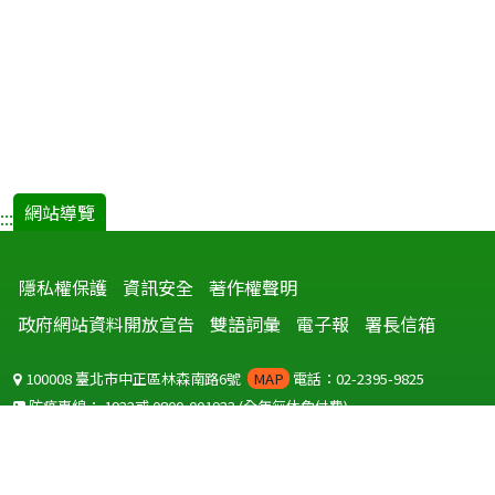
網站導覽
:::
隱私權保護
資訊安全
著作權聲明
政府網站資料開放宣告
雙語詞彙
電子報
署長信箱
100008 臺北市中正區林森南路6號
MAP
電話：02-2395-9825
防疫專線：
1922
或
0800-001922
(全年無休免付費)
聽語障服務免付費傳真：
0800-655955
國外可撥打
+886-800-001922
(自國外撥打回國須自付國際電話費用)
Copyright © 2026 衛生福利部 疾病管制署. All rights reserved.