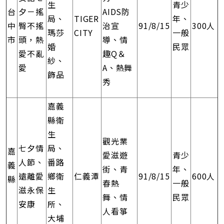
生
青少
台
夕－搖
AIDS防
局、
TIGER
年、
中
臀不搖
治宣
91/8/15
300人
瑪莎
CITY
一般
市
頭，熱
導、情
婚
民眾
愛不亂
趣Q＆
紗、
愛
A、熱舞
飾品
秀
嘉義
縣衛
生
觀光業
七夕情
局、
嘉
愛滋遊
青少
人節、
番路
義
街、青
年、
遠離愛
鄉衛
仁義潭
91/8/15
600人
縣
春熱
一般
滋永保
生
舞、情
民眾
安康
所、
人看箏
大埔