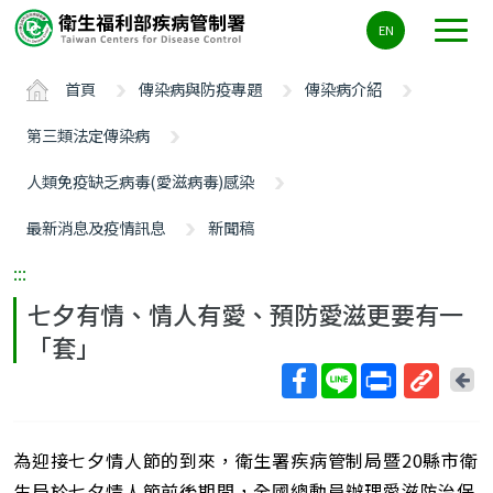
主
EN
要
內
首頁
傳染病與防疫專題
傳染病介紹
容
區
第三類法定傳染病
ALT+C
人類免疫缺乏病毒(愛滋病毒)感染
最新消息及疫情訊息
新聞稿
:::
七夕有情、情人有愛、預防愛滋更要有一
「套」
回
上
取
一
得
頁
為迎接七夕情人節的到來，衛生署疾病管制局暨20縣市衛
短
網
生局於七夕情人節前後期間，全國總動員辦理愛滋防治保