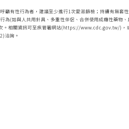
次呼籲有性行為者，建議至少進行1次愛滋篩檢；持續有無套性
行為(如與人共用針具、多重性伴侶、合併使用成癮性藥物、
次。相關資訊可至疾管署網站(https://www.cdc.gov.tw/
22)洽詢。