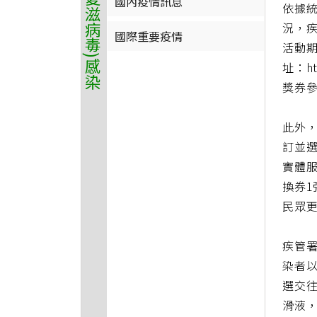
國內疫情訊息
依據
況，疾
國際重要疫情
活動期
址：h
獎券
此外，疾
訂並選
實體服
換券
民眾
疾管署
染者以
選交
滑液，