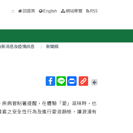
:::
回首頁
English
網站導覽
RSS
最新消息及疫情訊息
新聞稿
回
上
取
一
得
頁
。疾病管制署提醒，在體驗「愛」滋味時，也
短
網
戴套之安全性行為及進行愛滋篩檢，讓浪漫有
址