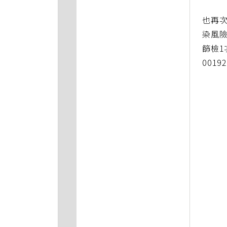
也再
染風險
篩檢1
0019