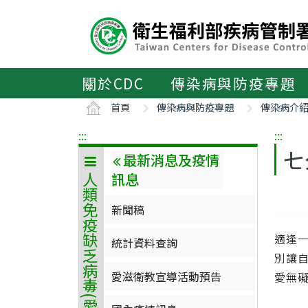
主
要
內
容
區
關於CDC
傳染病與防疫專題
ALT+C
首頁
傳染病與防疫專題
傳染病介
:::
:::
七
最新消息及疫情
訊息
人類免疫缺乏病毒(愛滋病毒)感染
新聞稿
適逢
統計資料查詢
別讓
愛滋衛教宣導活動預告
愛無