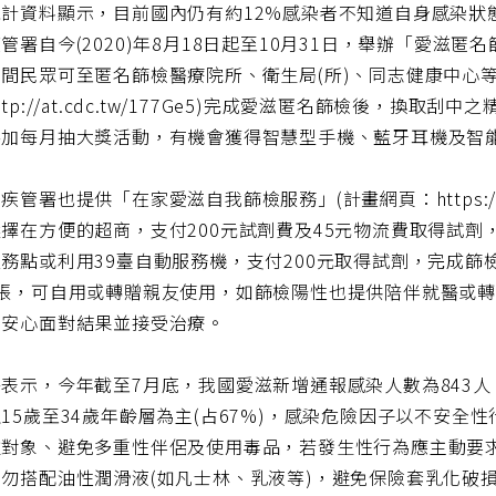
統計資料顯示，目前國內仍有約12%感染者不知道自身感染狀
管署自今(2020)年8月18日起至10月31日，舉辦「愛滋
間民眾可至匿名篩檢醫療院所、衛生局(所)、同志健康中心
ttp://at.cdc.tw/177Ge5)完成愛滋匿名篩檢後，
參加每月抽大獎活動，有機會獲得智慧型手機、藍牙耳機及智
管署也提供「在家愛滋自我篩檢服務」(計畫網頁：https://hiva.
擇在方便的超商，支付200元試劑費及45元物流費取得試劑，
務點或利用39臺自動服務機，支付200元取得試劑，完成
1張，可自用或轉贈親友使用，如篩檢陽性也提供陪伴就醫或
更安心面對結果並接受治療。
表示，今年截至7月底，我國愛滋新增通報感染人數為843人
15歲至34歲年齡層為主(占67%)，感染危險因子以不安全性
往對象、避免多重性伴侶及使用毒品，若發生性行為應主動要
勿搭配油性潤滑液(如凡士林、乳液等)，避免保險套乳化破