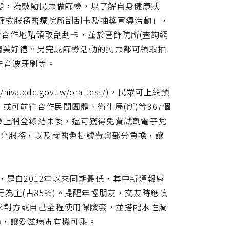
態，為鼓勵民眾做篩檢，以了解自身健康狀
匿名篩檢服務醫療院所刮刮卡及抽獎宣導活動」，
等合作地點領取刮刮卡，並於匿篩院所(查詢網
換取刮中之精美好禮。另完成篩檢活動的民眾都可領取抽
能音波牙刷等。
cdc.gov.tw/oraltest/)，民眾可上網預
或可前往合作民間團體、衛生局(所)等367個
篩檢上網登錄結果後，還可獲得免費試劑電子兌
轉介服務，以及就醫免掛號費與部分負擔，讓
，是自2012年以來同期最低，其中新通報感
行為主(占85%)。提醒年輕朋友，交友時應慎
求對方或自己全程使用保險套，並搭配水性潤
損，讓愛滋病毒有機可乘。