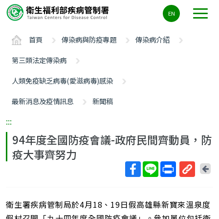
主
EN
要
內
首頁
傳染病與防疫專題
傳染病介紹
容
區
第三類法定傳染病
ALT+C
人類免疫缺乏病毒(愛滋病毒)感染
最新消息及疫情訊息
新聞稿
:::
94年度全國防疫會議-政府民間齊動員，防
疫大事齊努力
回
上
取
一
得
頁
衛生署疾病管制局於4月18、19日假高雄縣新寶來溫泉度
短
網
假村召開「九十四年度全國防疫會議」。參加單位包括衛