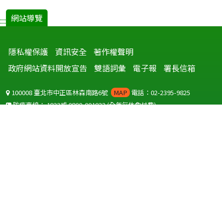
網站導覽
:::
隱私權保護
資訊安全
著作權聲明
政府網站資料開放宣告
雙語詞彙
電子報
署長信箱
100008 臺北市中正區林森南路6號
MAP
電話：02-2395-9825
防疫專線：
1922
或
0800-001922
(全年無休免付費)
聽語障服務免付費傳真：
0800-655955
國外可撥打
+886-800-001922
(自國外撥打回國須自付國際電話費用)
Copyright © 2026 衛生福利部 疾病管制署. All rights reserved.
本網站建議使用 IE10 以上版本瀏覽器及以1920x1080解析度，以獲得最
佳瀏覽體驗。