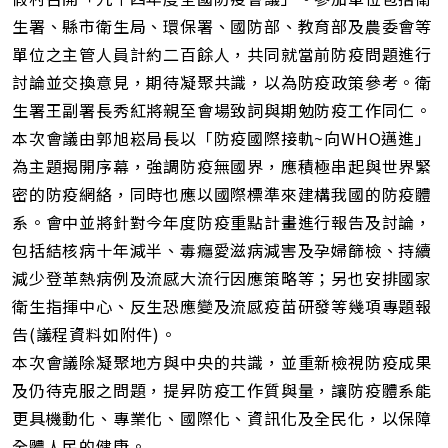
址
生署、縣市衛生局、環保署、國防部、教育部及農委會等
單位之主管人員計約二百餘人，共同就當前防疫問題進行
討論並交換意見，期待凝聚共識，以為防疫政策參考。衛
生署王副署長秀紅將親至會場致詞與期勉防疫工作同仁。
本次會議由郭旭崧局長以「防疫國際接軌~向WHO邁進」
為主題揭開序幕，強調防疫無國界，應積極串起與世界緊
密的防疫網絡，同時也應以國際標準來建構我國的防疫體
系。會中並將針對今年度防疫重點計畫進行報告及討論，
包括結核病十年減半、毒癮愛滋病減害及孕婦篩檢、持續
減少登革熱病例及流感大流行因應策略等；另也安排國家
衛生指揮中心、反生恐應變及流感疫苗研發等幾項專題報
告(議程資料如附件)。
本次會議除凝聚地方與中央的共識，並重新檢視防疫成果
及仍待克服之問題，提昇防疫工作質與量，讓防疫體系能
更具機動化、專業化、國際化、資訊化及全民化，以保障
全體人民的健康。