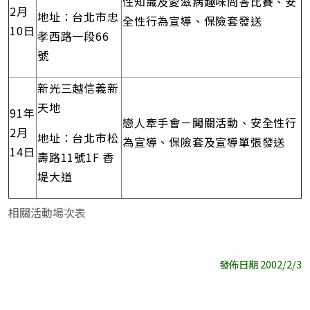
性知識及愛滋病趣味問答比賽、安
2月
地址：台北市忠
全性行為宣導、保險套發送
10日
孝西路一段66
號
新光三越信義新
天地
91年
戀人牽手會－闖關活動、安全性行
2月
地址：台北市松
為宣導、保險套及宣導單張發送
14日
壽路11號1F 香
堤大道
相關活動場次表
發佈日期 2002/2/3