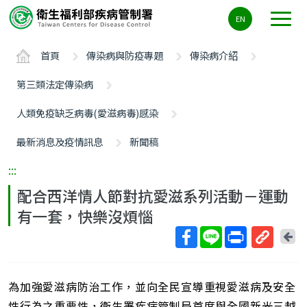
主
EN
要
內
首頁
傳染病與防疫專題
傳染病介紹
容
區
第三類法定傳染病
ALT+C
人類免疫缺乏病毒(愛滋病毒)感染
最新消息及疫情訊息
新聞稿
:::
配合西洋情人節對抗愛滋系列活動－運動
有一套，快樂沒煩惱
回
上
取
一
得
頁
為加強愛滋病防治工作，並向全民宣導重視愛滋病及安全
短
網
性行為之重要性，衛生署疾病管制局首度與全國新光三越