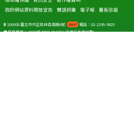
政府網站資料開放宣告
雙語詞彙
電子報
署長信箱
100008 臺北市中正區林森南路6號
MAP
電話：02-2395-9825
防疫專線：
1922
或
0800-001922
(全年無休免付費)
聽語障服務免付費傳真：
0800-655955
國外可撥打
+886-800-001922
(自國外撥打回國須自付國際電話費用)
Copyright © 2026 衛生福利部 疾病管制署. All rights reserved.
本網站建議使用 IE10 以上版本瀏覽器及以1920x1080解析度，以獲得最
佳瀏覽體驗。
為提供使用者有文書軟體選擇的權利，本網站提供ODF開放文件格式，
建議您安裝免費開源軟體
(https://www.ndc.gov.tw/cp.aspx?
n=32A75A78342B669D)
或以您慣用的軟體開啟文件。