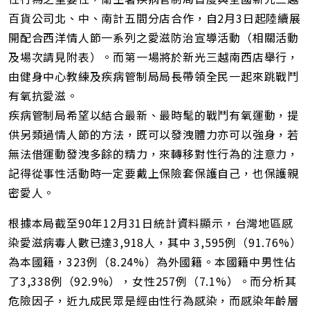
址
百貨公司北、中、南計五間分店合作，自2月3日起陸續展
開配合西洋情人節一系列之愛滋防治宣導活動（相關活動
及場次請見附表）。而第一場將於新光三越南西店舉行，
由健身中心教練及疾病管制局局長帶領全民一起來跳戰鬥
有氧抗愛滋。
疾病管制局希望以結合最新、最時髦的戰鬥有氧運動，提
供另類過情人節的方法，既可以發洩體力亦可以強身，若
無法借運動發洩多餘的精力，來轉移對性行為的注意力，
記得從事性活動時一定要戴上保險套保護自己，也保護親
密愛人。
根據本局截至90年12月31日統計資料顯示，台灣地區感
染愛滋病毒人數已達3,918人，其中 3,595例（91.76%）
為本國籍，323例（8.24%）為外國籍。本國籍中男性佔
了3,338例（92.9%），女性257例（7.1%）。而分析其
危險因子，近九成民眾是經由性行為感染，而感染年齡層