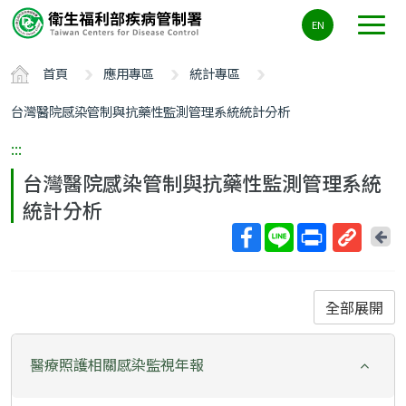
主
EN
要
內
首頁
應用專區
統計專區
容
區
台灣醫院感染管制與抗藥性監測管理系統統計分析
ALT+C
:::
台灣醫院感染管制與抗藥性監測管理系統
統計分析
回
上
取
一
得
頁
短
全部展開
網
址
醫療照護相關感染監視年報