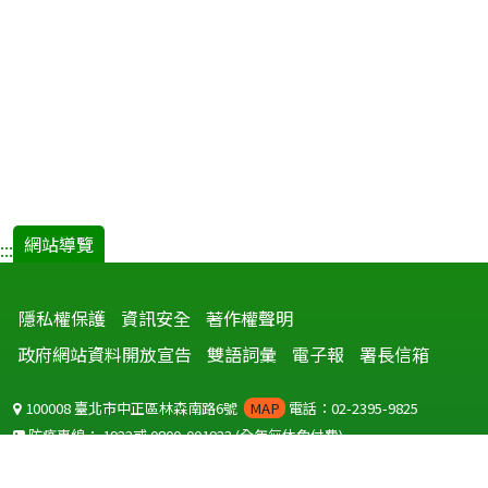
網站導覽
:::
隱私權保護
資訊安全
著作權聲明
政府網站資料開放宣告
雙語詞彙
電子報
署長信箱
100008 臺北市中正區林森南路6號
MAP
電話：02-2395-9825
防疫專線：
1922
或
0800-001922
(全年無休免付費)
聽語障服務免付費傳真：
0800-655955