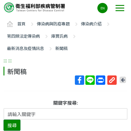
主
EN
要
內
首頁
傳染病與防疫專題
傳染病介紹
容
區
第四類法定傳染病
庫賈氏病
ALT+C
最新消息及疫情訊息
新聞稿
:::
:::
新聞稿
回
上
取
一
得
頁
短
關鍵字搜尋:
網
址
搜尋