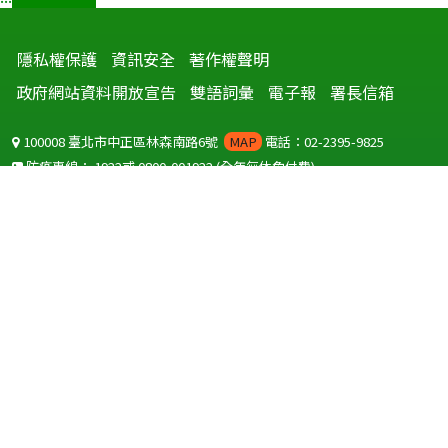
隱私權保護
資訊安全
著作權聲明
政府網站資料開放宣告
雙語詞彙
電子報
署長信箱
100008 臺北市中正區林森南路6號
MAP
電話：02-2395-9825
防疫專線：
1922
或
0800-001922
(全年無休免付費)
聽語障服務免付費傳真：
0800-655955
國外可撥打
+886-800-001922
(自國外撥打回國須自付國際電話費用)
Copyright © 2026 衛生福利部 疾病管制署. All rights reserved.
本網站建議使用 IE10 以上版本瀏覽器及以1920x1080解析度，以獲得最
佳瀏覽體驗。
為提供使用者有文書軟體選擇的權利，本網站提供ODF開放文件格式，
建議您安裝免費開源軟體
(https://www.ndc.gov.tw/cp.aspx?