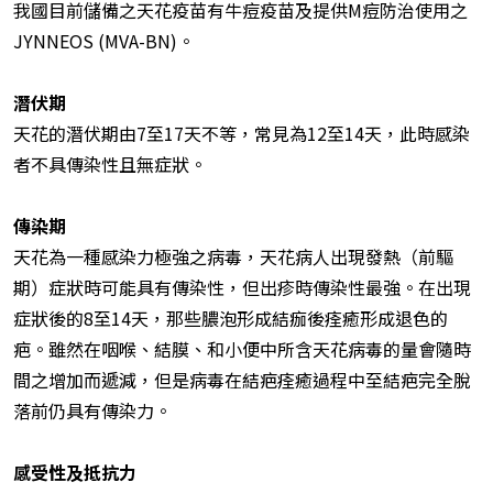
我國目前儲備之天花疫苗有牛痘疫苗及提供M痘防治使用之
JYNNEOS (MVA-BN)。
潛伏期
天花的潛伏期由7至17天不等，常見為12至14天，此時感染
者不具傳染性且無症狀。
傳染期
天花為一種感染力極強之病毒，天花病人出現發熱（前驅
期）症狀時可能具有傳染性，但出疹時傳染性最強。在出現
症狀後的8至14天，那些膿泡形成結痂後痊癒形成退色的
疤。雖然在咽喉、結膜、和小便中所含天花病毒的量會隨時
間之增加而遞減，但是病毒在結疤痊癒過程中至結疤完全脫
落前仍具有傳染力。
感受性及抵抗力