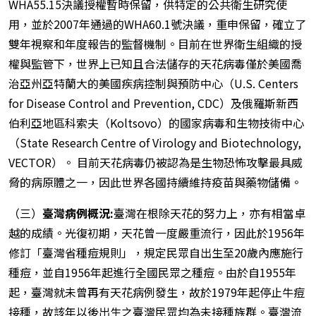
WHA55.15決議授權暫時保留，供特定的公共衛生研究使
用，並於2007年通過的WHA60.1號決議，重申保留，確立了
雙年視察和年度報告的監督機制。目前在世界衛生組織的授
權與監管下，世界上已知且合法儲存的天花病毒僅於美國喬
治亞州亞特蘭大的美國疾病控制與預防中心（U.S. Centers
for Disease Control and Prevention, CDC）及俄羅斯新西
伯利亞地區科索夫（Koltsovo）的國家病毒和生物技術中心
（State Research Centre of Virology and Biotechnology,
VECTOR）。 目前天花病毒仍被認為是生物恐怖攻擊最具威
脅的病原體之一，因此世界各國持續維持疫苗與藥物儲備。
（三）
臺灣病例概況:
臺灣在根除天花的努力上，亦有相當卓
越的成績。光復初期，天花曾一度嚴重流行，因此於1956年
修訂「臺灣省種痘規則」，規定民眾自出生至20歲內應施行
種痘，並自1956年起進行全國民眾之種痘。由於自1955年
起，臺灣就未曾再有天花病例發生，故於1979年起停止牛痘
接種，故該年以後出生之臺灣民眾均為未接種族群。臺灣流