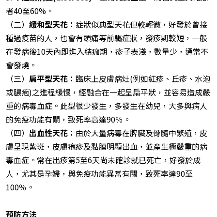
者40至60%。
（二）
緩和型天花：
症狀似典型天花但較輕微，好發於曾接
種過疫苗的人，也會有頭痛等前驅症狀，發疹期較短，一般
在發病後10天內即進入結痂期，疹子表淺，數量少，通常不
會發燒。
（三）
扁平型天花：
臨床上皮膚病灶(例如紅疹、丘疹、水泡
或膿疱)之進程緩慢，經融合在一起呈扁平狀，並容易造成嚴
重的病毒血症。此型很少發生，多發生在幼兒，大多與病人
的免疫功能有關，致死率高達90％。
（四）
出血性天花：
由於大量病毒在脾臟及骨髓中繁殖，皮
膚呈現紫斑，皮膚疱疹及黏膜明顯出血，並產生極嚴重的病
毒血症。常在出疹第5至6天尚未確診就已死亡，好發於成
人，尤其是孕婦，與免疫功能異常有關，致死率達90至
100％。
預防方法