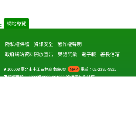
網站導覽
:::
隱私權保護
資訊安全
著作權聲明
政府網站資料開放宣告
雙語詞彙
電子報
署長信箱
100008 臺北市中正區林森南路6號
MAP
電話：02-2395-9825
防疫專線：
1922
或
0800-001922
(全年無休免付費)
聽語障服務免付費傳真：
0800-655955
國外可撥打
+886-800-001922
(自國外撥打回國須自付國際電話費用)
Copyright © 2026 衛生福利部 疾病管制署. All rights reserved.