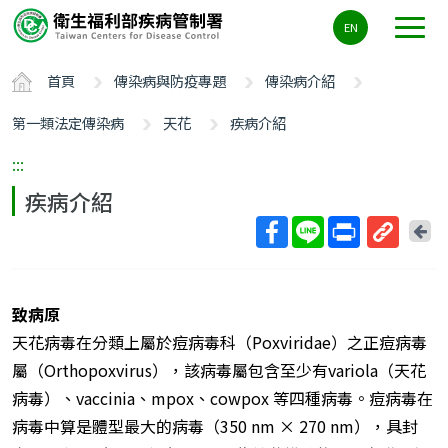
主
EN
要
內
首頁
傳染病與防疫專題
傳染病介紹
容
區
第一類法定傳染病
天花
疾病介紹
ALT+C
:::
疾病介紹
回
上
取
一
得
頁
短
致病原
網
天花病毒在分類上屬於痘病毒科（Poxviridae）之正痘病毒
址
屬（Orthopoxvirus），該病毒屬包含至少有variola（天花
病毒）、vaccinia、mpox、cowpox 等四種病毒。痘病毒在
病毒中算是體型最大的病毒（350 nm × 270 nm），具封