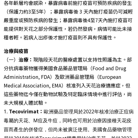
各年齡層均會感染，暴露病毒前施打疫苗可預防疾病的發生
（保護力約3至5年）；暴露病毒後 3 天內施打疫苗仍可減輕
嚴重度或預防疾病的發生；暴露病毒後4至7天內施打疫苗可
能提供對天花之部分保護性，若仍然發病，病情可能比未接
種者輕。若病人出疹後才施打疫苗則不具有保護性。
治療與疫苗
（一）
治療：
現階段天花的醫療處置以支持性照護為主。部
分抗病毒藥物獲得美國食品藥品管理局（Food and Drug
Administration, FDA）及歐洲藥品管理局（European
Medical Association, EMA）核准列入天花治療適應症，但
這些藥物迄今僅在動物試驗及特定臨床情境中進行評估，尚
未大規模人體試驗。
Tecovirimat：
1.
歐洲藥品管理局於2022年核准治療正痘病
毒屬的天花、M痘及牛痘，同時也可用於治療因接種天花疫
苗而產生的併發症，但尚未被廣泛使用。美國食品藥物管理