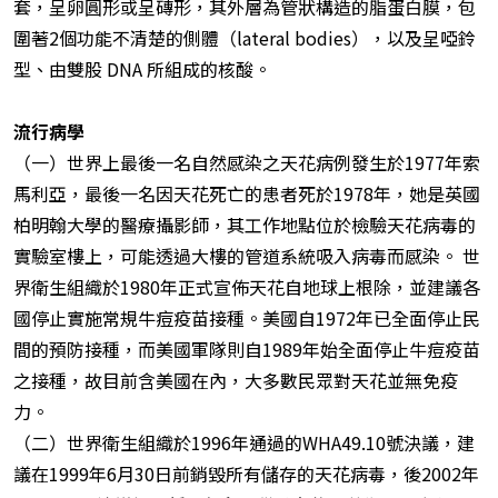
套，呈卵圓形或呈磚形，其外層為管狀構造的脂蛋白膜，包
圍著2個功能不清楚的側體（lateral bodies），以及呈啞鈴
型、由雙股 DNA 所組成的核酸。
流行病學
（一）世界上最後一名自然感染之天花病例發生於1977年索
馬利亞，最後一名因天花死亡的患者死於1978年，她是英國
柏明翰大學的醫療攝影師，其工作地點位於檢驗天花病毒的
實驗室樓上，可能透過大樓的管道系統吸入病毒而感染。 世
界衛生組織於1980年正式宣佈天花自地球上根除，並建議各
國停止實施常規牛痘疫苗接種。美國自1972年已全面停止民
間的預防接種，而美國軍隊則自1989年始全面停止牛痘疫苗
之接種，故目前含美國在內，大多數民眾對天花並無免疫
力。
（二）世界衛生組織於1996年通過的WHA49.10號決議，建
議在1999年6月30日前銷毀所有儲存的天花病毒，後2002年