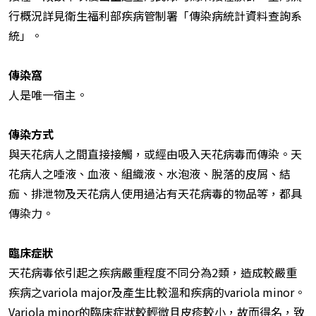
行概況詳見衛生福利部疾病管制署「傳染病統計資料查詢系
統」。
傳染窩
人是唯一宿主。
傳染方式
與天花病人之間直接接觸，或經由吸入天花病毒而傳染。天
花病人之唾液、血液、組織液、水泡液、脫落的皮屑、結
痂、排泄物及天花病人使用過沾有天花病毒的物品等，都具
傳染力。
臨床症狀
天花病毒依引起之疾病嚴重程度不同分為2類，造成較嚴重
疾病之variola major及產生比較溫和疾病的variola minor。
Variola minor的臨床症狀較輕微且皮疹較小，故而得名，致