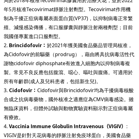
局於2018年核准Tecovirimat膠囊用於治療天花，並於2022
年5月核准Tecovirimat靜脈注射劑型。Tecovirimat作用機
制為干擾正痘病毒屬表面蛋白質(VP37)，以抑制病毒正常繁
殖、減慢感染傳播，有口服膠囊與靜脈注射兩種劑型；目前
我國僅專案進口口服劑型。
Brincidofovir：
2.
於2021年獲美國食品藥品管理局核准，
為Cidofovir的前驅藥（prodrug），藉由將具抗病毒活性代
謝物cidofovir diphosphate有效進入細胞內以抑制病毒複
製。常見不良反應包括腹瀉、噁心、嘔吐與腹痛。可適用於
所有年齡群(成人及兒科患者，包括新生兒)。
Cidofovir：
3.
Cidofovir與Brincidofovir均為干擾病毒核酸
合成之抗病毒藥物，國外核准之適應症為CMV病毒感染。雖
無臨床資料，但體外試驗與動物實驗資料顯示對正痘病毒屬
有療效。
Vaccinia Immune Globulin Intravenous（VIGIV）
4.
:
VIGIV是針對天花病毒的靜脈注射免疫球蛋白，美國食品藥