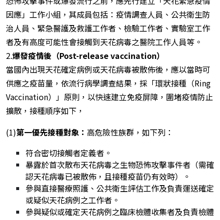
恐怖攻擊事件或爆發流行之前，應先行建立「天花緊急疫情
因應」工作小組，其成員包括：疫情調查人員、公共衛生防
治人員、緊急醫護及救護工作者、檢驗工作者、實驗室工作
者及有高度可能性會接觸到天花病毒之醫院工作人員等。
2.
爆發疫情後（Post-release vaccination）
當國內出現天花確定病例或天花病毒被散佈後，應以當時可
供應之疫苗量，依流行病學調查結果，採「環狀接種（Ring
Vaccination）」原則，以快速建立免疫屏障，圍堵疫情防止
擴散，接種順序如下，
(1)
第一優先接種對象：
高危險性族群，如下列：
符合密切接觸者定義者。
暴露於首次散布天花病毒之生物恐怖攻擊事件者（需確
認天花病毒已被散佈，且接種疫苗仍有效時）。
參與直接醫療照護、公共衛生評估工作及負責運送確定
或疑似天花病例之工作者。
參與疑似或確定天花病例之臨床檢體收集者及負責檢體