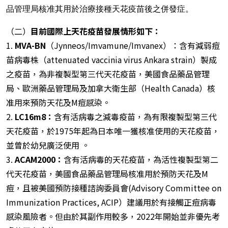
品管理局核准其用於治療接種天花疫苗後之併發症。
（二）
目前國際上天花疫苗發展情形如下：
1.
MVA-BN
（Jynneos/Imvamune/Imvanex）：含有減弱痘
苗病毒株（attenuated vaccinia virus Ankara strain）製成
之疫苗，為非複製型第三代天花疫苗，美國食品藥品管理
局、歐洲藥品管理局及加拿大衛生部（Health Canada）核
准用來預防天花及M痘感染。
2.
LC16m8：
含有活病毒之減毒疫苗，為有限複製型第三代
天花疫苗，於1975年起為日本唯一獲核准使用的天花疫苗，
並曾於幼兒廣泛使用 。
3.
ACAM2000：
含有活病毒的天花疫苗，為活性複製型第二
代天花疫苗，美國食品藥品管理局核准用於預防天花及M
痘，且被美國預防接種諮詢委員會(Advisory Committee on
Immunization Practices, ACIP）建議用於有接觸正痘病毒
感染風險者。但由於其副作用較多，2022年開始並非優先考