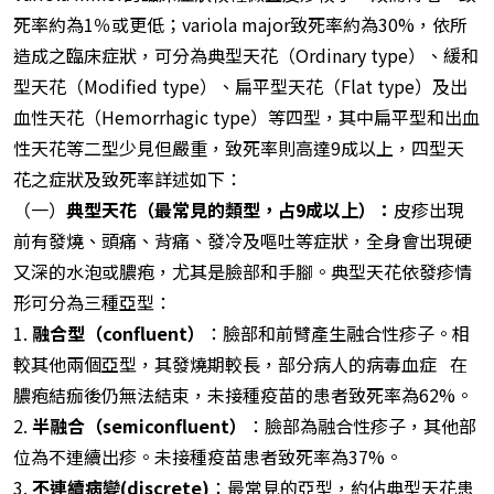
死率約為1％或更低；variola major致死率約為30%，依所
造成之臨床症狀，可分為典型天花（Ordinary type）、緩和
型天花（Modified type）、扁平型天花（Flat type）及出
血性天花（Hemorrhagic type）等四型，其中扁平型和出血
性天花等二型少見但嚴重，致死率則高達9成以上，四型天
花之症狀及致死率詳述如下：
（一）
典型天花（最常見的類型，占9成以上）：
皮疹出現
前有發燒、頭痛、背痛、發冷及嘔吐等症狀，全身會出現硬
又深的水泡或膿疱，尤其是臉部和手腳。典型天花依發疹情
形可分為三種亞型：
1.
融合型（confluent）
：臉部和前臂產生融合性疹子。相
較其他兩個亞型，其發燒期較長，部分病人的病毒血症 在
膿疱結痂後仍無法結束，未接種疫苗的患者致死率為62%。
2.
半融合（semiconfluent）
：臉部為融合性疹子，其他部
位為不連續出疹。未接種疫苗患者致死率為37%。
3.
不連續病變(discrete)
：最常見的亞型，約佔典型天花患