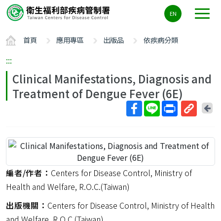
主
EN
要
內
首頁
應用專區
出版品
依疾病分類
容
區
:::
ALT+C
Clinical Manifestations, Diagnosis and
Treatment of Dengue Fever (6E)
回
上
取
一
得
頁
短
網
址
編者/作者：
Centers for Disease Control, Ministry of
Health and Welfare, R.O.C.(Taiwan)
出版機關：
Centers for Disease Control, Ministry of Health
and Welfare, R.O.C.(Taiwan)