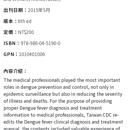
出刊日期：
2015年5月
版本：
6th ed
定價：
NT$200
ISBN：
978-986-04-5190-0
GPN：
1010401006
內容介紹：
The medical professionals played the most important
roles in dengue prevention and control, not only in
epidemic surveillance but also in reducing the severity
of illness and deaths. For the purpose of providing
proper Dengue fever diagnosis and treatment
information to medical professionals, Taiwan CDC re-
edits the Dengue fever clinical diagnosis and treatment
manual, the contents included valuable experience of