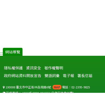
網站導覽
:::
隱私權保護
資訊安全
著作權聲明
政府網站資料開放宣告
雙語詞彙
電子報
署長信箱
100008 臺北市中正區林森南路6號
MAP
電話：02-2395-9825
防疫專線：
1922
或
0800-001922
(全年無休免付費)
聽語障服務免付費傳真：
0800-655955
國外可撥打
+886-800-001922
(自國外撥打回國須自付國際電話費用)