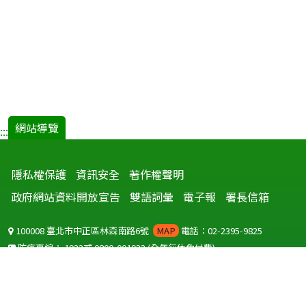
網站導覽
:::
隱私權保護
資訊安全
著作權聲明
政府網站資料開放宣告
雙語詞彙
電子報
署長信箱
100008 臺北市中正區林森南路6號
MAP
電話：02-2395-9825
防疫專線：
1922
或
0800-001922
(全年無休免付費)
聽語障服務免付費傳真：
0800-655955
國外可撥打
+886-800-001922
(自國外撥打回國須自付國際電話費用)
Copyright © 2026 衛生福利部 疾病管制署. All rights reserved.