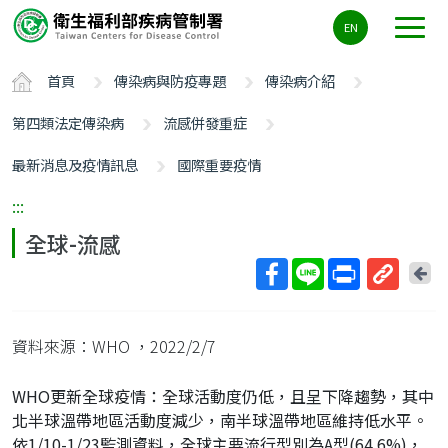
主
EN
要
內
首頁
傳染病與防疫專題
傳染病介紹
容
區
第四類法定傳染病
流感併發重症
ALT+C
最新消息及疫情訊息
國際重要疫情
:::
全球-流感
回
上
取
一
得
頁
資料來源：WHO
，2022/2/7
短
網
WHO更新全球疫情：全球活動度仍低，且呈下降趨勢，其中
址
北半球溫帶地區活動度減少，南半球溫帶地區維持低水平。
依1/10-1/23監測資料，全球主要流行型別為A型(64.6%)，