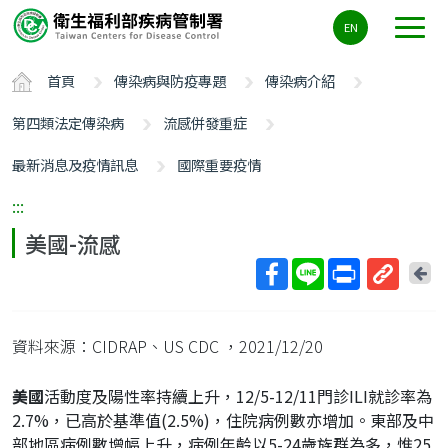
主
EN
要
內
首頁
傳染病與防疫專題
傳染病介紹
容
區
第四類法定傳染病
流感併發重症
ALT+C
最新消息及疫情訊息
國際重要疫情
:::
美國-流感
回
上
取
一
得
頁
資料來源：CIDRAP、US CDC
，2021/12/20
短
網
美國
活動度及陽性率持續上升，12/5-12/11門診ILI就診率為
址
2.7%，已高於基準值(2.5%)，住院病例數亦增加。東部及中
部地區病例數增幅上升，病例年齡以5-24歲族群為多，惟25