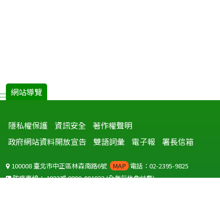
網站導覽
:::
隱私權保護
資訊安全
著作權聲明
政府網站資料開放宣告
雙語詞彙
電子報
署長信箱
100008 臺北市中正區林森南路6號
MAP
電話：02-2395-9825
防疫專線：
1922
或
0800-001922
(全年無休免付費)
聽語障服務免付費傳真：
0800-655955
國外可撥打
+886-800-001922
(自國外撥打回國須自付國際電話費用)
Copyright © 2026 衛生福利部 疾病管制署. All rights reserved.