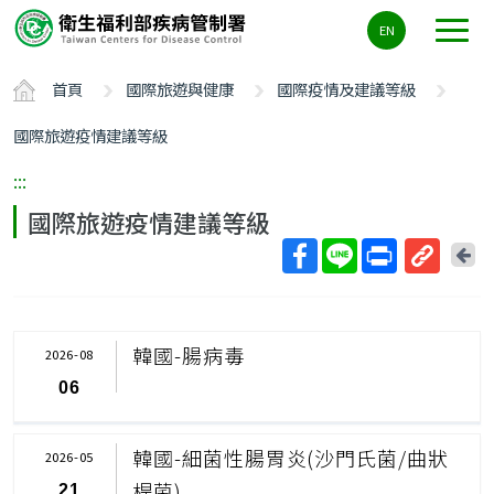
主
EN
要
內
首頁
國際旅遊與健康
國際疫情及建議等級
容
區
國際旅遊疫情建議等級
ALT+C
:::
國際旅遊疫情建議等級
回
上
取
一
得
頁
短
韓國-腸病毒
2026-08
網
06
址
韓國-細菌性腸胃炎(沙門氏菌/曲狀
2026-05
桿菌)
21