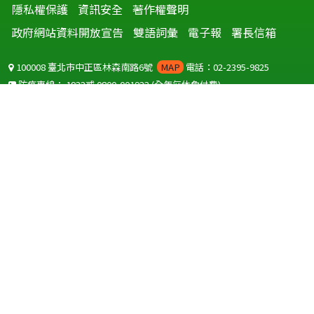
隱私權保護
資訊安全
著作權聲明
政府網站資料開放宣告
雙語詞彙
電子報
署長信箱
100008 臺北市中正區林森南路6號
MAP
電話：02-2395-9825
防疫專線：
1922
或
0800-001922
(全年無休免付費)
聽語障服務免付費傳真：
0800-655955
國外可撥打
+886-800-001922
(自國外撥打回國須自付國際電話費用)
Copyright © 2026 衛生福利部 疾病管制署. All rights reserved.
本網站建議使用 IE10 以上版本瀏覽器及以1920x1080解析度，以獲得最
佳瀏覽體驗。
為提供使用者有文書軟體選擇的權利，本網站提供ODF開放文件格式，
建議您安裝免費開源軟體
(https://www.ndc.gov.tw/cp.aspx?
n=32A75A78342B669D)
或以您慣用的軟體開啟文件。