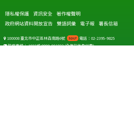
隱私權保護
資訊安全
著作權聲明
政府網站資料開放宣告
雙語詞彙
電子報
署長信箱
100008 臺北市中正區林森南路6號
MAP
電話：02-2395-9825
防疫專線：
1922
或
0800-001922
(全年無休免付費)
聽語障服務免付費傳真：
0800-655955
國外可撥打
+886-800-001922
(自國外撥打回國須自付國際電話費用)
Copyright © 2026 衛生福利部 疾病管制署. All rights reserved.
本網站建議使用 IE10 以上版本瀏覽器及以1920x1080解析度，以獲得最
佳瀏覽體驗。
為提供使用者有文書軟體選擇的權利，本網站提供ODF開放文件格式，
建議您安裝免費開源軟體
(https://www.ndc.gov.tw/cp.aspx?