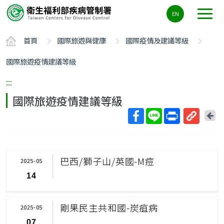
主
EN
要
內
首頁
國際旅遊與健康
國際疫情及建議等級
容
區
國際旅遊疫情建議等級
ALT+C
:::
國際旅遊疫情建議等級
回
上
取
一
得
頁
短
巴西/獅子山/英國-M痘
2025-05
網
14
址
剛果民主共和國-炭疽病
2025-05
07