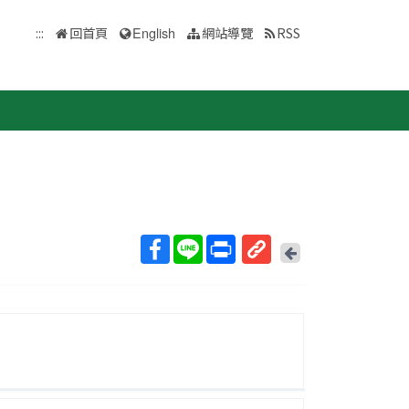
:::
回首頁
English
網站導覽
RSS
回
上
取
一
得
頁
短
網
址