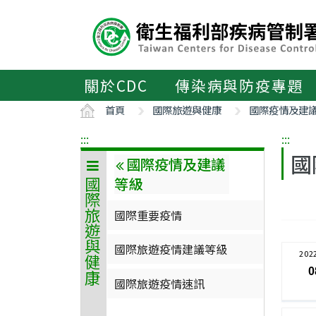
主
要
內
容
區
關於CDC
傳染病與防疫專題
ALT+C
首頁
國際旅遊與健康
國際疫情及建
:::
:::
國
國際疫情及建議
等級
國際旅遊與健康
國際重要疫情
國際旅遊疫情建議等級
202
0
國際旅遊疫情速訊