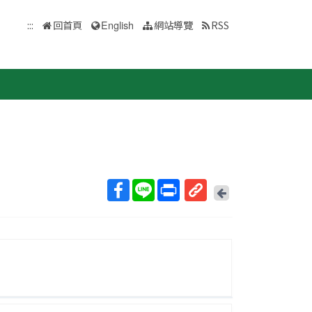
:::
回首頁
English
網站導覽
RSS
回
上
取
一
得
頁
短
網
址