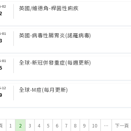
6-02
英國/維德角-桿菌性痢疾
2
6-01
英國-病毒性腸胃炎(諾羅病毒)
3
6-01
全球-新冠併發重症(每週更新)
5
5-12
全球-M痘(每月更新)
9
頁
1
2
3
4
5
6
7
8
9
10
…
下一頁