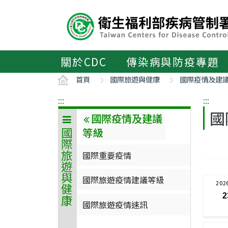
主
要
內
容
區
關於CDC
傳染病與防疫專題
ALT+C
首頁
國際旅遊與健康
國際疫情及建
:::
:::
國
國際疫情及建議
等級
國際旅遊與健康
國際重要疫情
國際旅遊疫情建議等級
202
2
國際旅遊疫情速訊