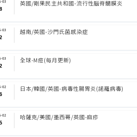
6-03
英國/剛果民主共和國-流行性腦脊髓膜炎
8
6-03
越南/英國-沙門氏菌感染症
2
6-03
全球-M痘(每月更新)
2
6-02
日本/韓國/英國-病毒性腸胃炎(諾羅病毒)
6
6-02
哈薩克/美國/墨西哥/英國-麻疹
5