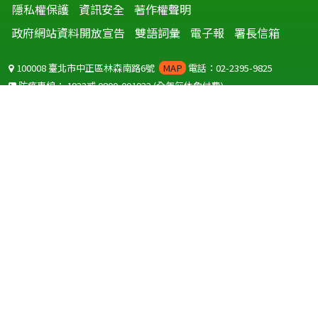
隱私權保護
資訊安全
著作權聲明
政府網站資料開放宣告
雙語詞彙
電子報
署長信箱
100008 臺北市中正區林森南路6號
MAP
電話：02-2395-9825
防疫專線：
1922
或
0800-001922
(全年無休免付費)
聽語障服務免付費傳真：
0800-655955
國外可撥打
+886-800-001922
(自國外撥打回國須自付國際電話費用)
Copyright © 2026 衛生福利部 疾病管制署. All rights reserved.
本網站建議使用 IE10 以上版本瀏覽器及以1920x1080解析度，以獲得最
佳瀏覽體驗。
為提供使用者有文書軟體選擇的權利，本網站提供ODF開放文件格式，
建議您安裝免費開源軟體
(https://www.ndc.gov.tw/cp.aspx?
n=32A75A78342B669D)
或以您慣用的軟體開啟文件。