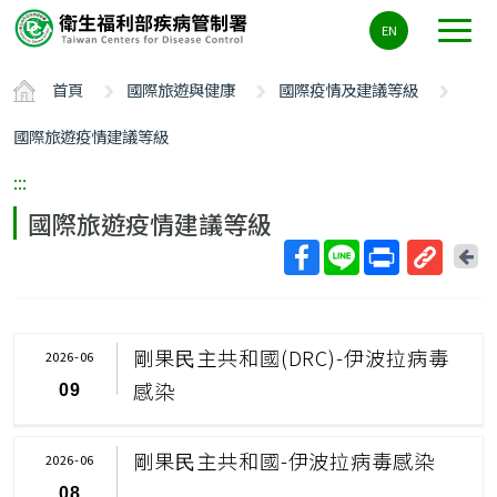
主
EN
要
內
首頁
國際旅遊與健康
國際疫情及建議等級
容
區
國際旅遊疫情建議等級
ALT+C
:::
國際旅遊疫情建議等級
回
上
取
一
得
頁
短
剛果⺠主共和國(DRC)-伊波拉病毒
2026-06
網
感染
09
址
剛果⺠主共和國-伊波拉病毒感染
2026-06
08