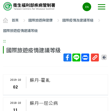
主
EN
要
內
首頁
國際旅遊與健康
國際疫情及建議等級
容
區
國際旅遊疫情建議等級
ALT+C
:::
國際旅遊疫情建議等級
回
上
取
一
得
頁
短
蘇丹-霍亂
2019-10
網
02
址
蘇丹─屈公病
2018-10
11