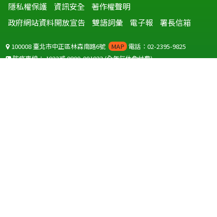
隱私權保護
資訊安全
著作權聲明
政府網站資料開放宣告
雙語詞彙
電子報
署長信箱
100008 臺北市中正區林森南路6號
MAP
電話：02-2395-9825
防疫專線：
1922
或
0800-001922
(全年無休免付費)
聽語障服務免付費傳真：
0800-655955
國外可撥打
+886-800-001922
(自國外撥打回國須自付國際電話費用)
Copyright © 2026 衛生福利部 疾病管制署. All rights reserved.
本網站建議使用 IE10 以上版本瀏覽器及以1920x1080解析度，以獲得最
佳瀏覽體驗。
為提供使用者有文書軟體選擇的權利，本網站提供ODF開放文件格式，
建議您安裝免費開源軟體
(https://www.ndc.gov.tw/cp.aspx?
n=32A75A78342B669D)
或以您慣用的軟體開啟文件。