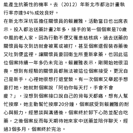
能產生抗藥性的機率。去（2012）年新北市都治計畫執
行率亦達94％成效良好。
在新北市深坑區擔任關懷員的賴麗雅，活動當日也出席表
示，投入都治送藥計畫2年多，接手的第一個個案是70歲
中風的老人家，因為行動不便又罹患結核病，過去送藥的
關懷員每次到訪就會被罵或被打，甚至個案還假裝吞藥後
又吐到便盆裡，讓關懷員要回衛生所重新拿藥，也因此這
位個案持續一年多仍未完治。賴麗雅表示，剛開始她很沮
喪，想到有經驗的關懷員都無法被這位個案接受，更況自
己是新手，心裡她很想打退堂鼓。有一次個案又舉起手想
要打她，她就對個案說「阿伯你每天打，手會不會
痠？」，沒想到個案接口說自己的背每天都痛，想有人幫
忙按摩，她主動幫忙按摩20分鐘，個案感受到賴麗雅的耐
心與毅力，經懇談與溝通後，個案終於卸下心防並配合吃
藥，之後個案反而每天期待她來家中送藥並陪伴聊天，經
過3個多月，個案終於完治。