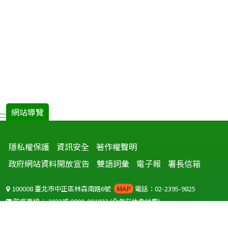
網站導覽
:::
隱私權保護
資訊安全
著作權聲明
政府網站資料開放宣告
雙語詞彙
電子報
署長信箱
100008 臺北市中正區林森南路6號
MAP
電話：02-2395-9825
防疫專線：
1922
或
0800-001922
(全年無休免付費)
聽語障服務免付費傳真：
0800-655955
國外可撥打
+886-800-001922
(自國外撥打回國須自付國際電話費用)