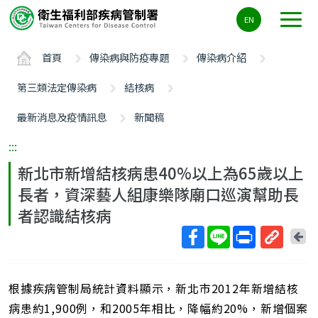
主
EN
要
內
首頁
傳染病與防疫專題
傳染病介紹
容
區
第三類法定傳染病
結核病
ALT+C
最新消息及疫情訊息
新聞稿
:::
新北市新增結核病患40%以上為65歲以上
長者，資深藝人組康樂隊廟口巡演幫助長
者認識結核病
回
上
取
一
得
頁
根據疾病管制局統計資料顯示，新北市2012年新增結核
短
網
病患約1,900例，和2005年相比，降幅約20%，新增個案