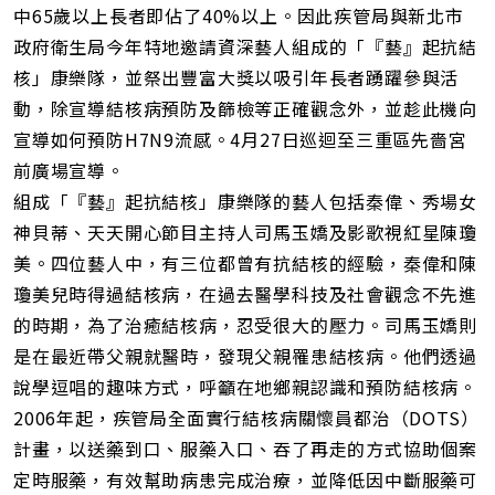
址
中65歲以上長者即佔了40%以上。因此疾管局與新北市
政府衛生局今年特地邀請資深藝人組成的「『藝』起抗結
核」康樂隊，並祭出豐富大獎以吸引年長者踴躍參與活
動，除宣導結核病預防及篩檢等正確觀念外，並趁此機向
宣導如何預防H7N9流感。4月27日巡迴至三重區先嗇宮
前廣場宣導。
組成「『藝』起抗結核」康樂隊的藝人包括秦偉、秀場女
神貝蒂、天天開心節目主持人司馬玉嬌及影歌視紅星陳瓊
美。四位藝人中，有三位都曾有抗結核的經驗，秦偉和陳
瓊美兒時得過結核病，在過去醫學科技及社會觀念不先進
的時期，為了治癒結核病，忍受很大的壓力。司馬玉嬌則
是在最近帶父親就醫時，發現父親罹患結核病。他們透過
說學逗唱的趣味方式，呼籲在地鄉親認識和預防結核病。
2006年起，疾管局全面實行結核病關懷員都治（DOTS）
計畫，以送藥到口、服藥入口、吞了再走的方式協助個案
定時服藥，有效幫助病患完成治療，並降低因中斷服藥可