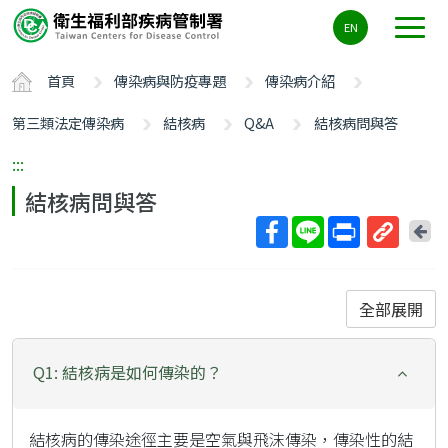
主
EN
要
內
首頁
傳染病與防疫專題
傳染病介紹
容
區
第三類法定傳染病
結核病
Q&A
結核病問與答
ALT+C
:::
結核病問與答
回
上
取
一
得
頁
短
全部展開
網
址
Q1: 結核病是如何傳染的？
結核病的傳染途徑主要是空氣與飛沫傳染，傳染性的結