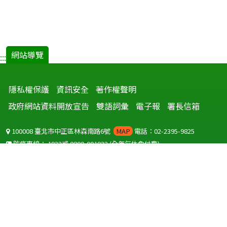
網站導覽
:::
隱私權保護
資訊安全
著作權聲明
政府網站資料開放宣告
雙語詞彙
電子報
署長信箱
100008 臺北市中正區林森南路6號
MAP
電話：02-2395-9825
防疫專線：
1922
或
0800-001922
(全年無休免付費)
聽語障服務免付費傳真：
0800-655955
國外可撥打
+886-800-001922
(自國外撥打回國須自付國際電話費用)
Copyright © 2026 衛生福利部 疾病管制署. All rights reserved.