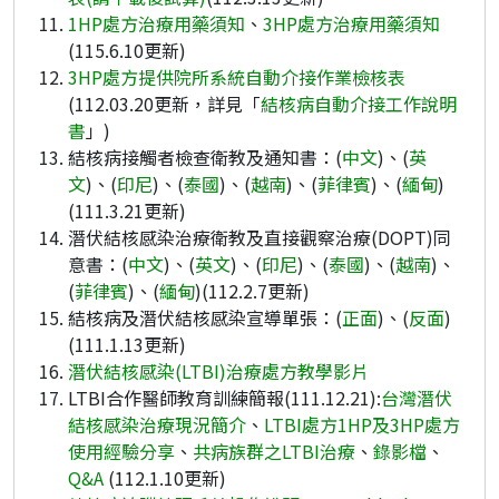
1HP處方治療用藥須知
、
3HP處方治療用藥須知
(115.6.10更新)
3HP處方提供院所系統自動介接作業檢核表
(112.03.20更新，詳見「
結核病自動介接工作說明
書
」)
結核病接觸者檢查衛教及通知書：(
中文
)、(
英
文
)、(
印尼
)、(
泰國
)、(
越南
)、(
菲律賓
)、(
緬甸
)
(111.3.21更新)
潛伏結核感染治療衛教及直接觀察治療(DOPT)同
意書：(
中文
)、(
英文
)、(
印尼
)、(
泰國
)、(
越南
)、
(
菲律賓
)、(
緬甸
)(112.2.7更新)
結核病及潛伏結核感染宣導單張：(
正面
)、(
反面
)
(111.1.13更新)
潛伏結核感染(LTBI)治療處方教學影片
LTBI合作醫師教育訓練簡報(111.12.21):
台灣潛伏
結核感染治療現況簡介
、
LTBI處方1HP及3HP處方
使用經驗分享
、
共病族群之LTBI治療
、
錄影檔
、
Q&A
(112.1.10更新)