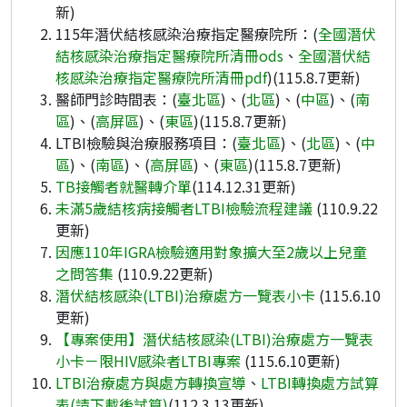
新)
115年潛伏結核感染治療指定醫療院所：(
全國潛伏
結核感染治療指定醫療院所清冊ods
、
全國潛伏結
核感染治療指定醫療院所清冊pdf
)(115.8.7更新)
醫師門診時間表：(
臺北區
)、(
北區
)、(
中區
)、(
南
區
)、(
高屏區
)、(
東區
)(115.8.7更新)
LTBI檢驗與治療服務項目：(
臺北區
)、(
北區
)、(
中
區
)、(
南區
)、(
高屏區
)、(
東區
)(115.8.7更新)
TB接觸者就醫轉介單
(114.12.31更新)
未滿5歲結核病接觸者LTBI檢驗流程建議
(110.9.22
更新)
因應110年IGRA檢驗適用對象擴大至2歲以上兒童
之問答集
(110.9.22更新)
潛伏結核感染(LTBI)治療處方一覽表小卡
(115.6.10
更新)
【專案使用】潛伏結核感染(LTBI)治療處方一覽表
小卡－限HIV感染者LTBI專案
(115.6.10更新)
LTBI治療處方與處方轉換宣導
、
LTBI轉換處方試算
表(請下載後試算)
(112.3.13更新)