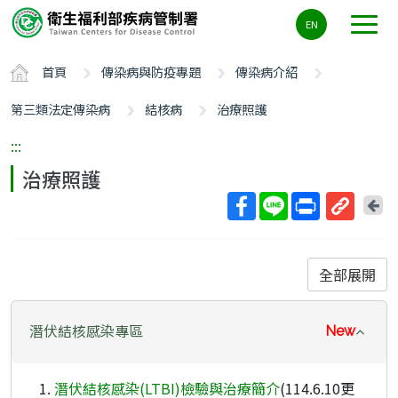
主
EN
要
內
首頁
傳染病與防疫專題
傳染病介紹
容
區
第三類法定傳染病
結核病
治療照護
ALT+C
:::
治療照護
回
上
取
一
得
頁
短
全部展開
網
址
潛伏結核感染專區
New
潛伏結核感染(LTBI)檢驗與治療簡介
(114.6.10更