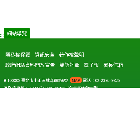
網站導覽
:::
隱私權保護
資訊安全
著作權聲明
政府網站資料開放宣告
雙語詞彙
電子報
署長信箱
100008 臺北市中正區林森南路6號
MAP
電話：02-2395-9825
防疫專線：
1922
或
0800-001922
(全年無休免付費)
聽語障服務免付費傳真：
0800-655955
國外可撥打
+886-800-001922
(自國外撥打回國須自付國際電話費用)
Copyright © 2026 衛生福利部 疾病管制署. All rights reserved.