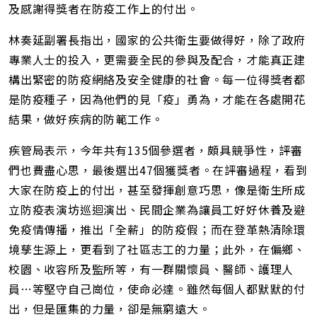
及感謝得獎者在防疫工作上的付出。
林奏延副署長指出，國家的公共衛生要做得好，除了政府
專業人士的投入，更需要全民的參與及配合，才能真正建
構出緊密的防疫網絡及安全健康的社會。每一位得獎者都
是防疫種子，因為他們的見「疫」勇為，才能在各處開花
結果，做好疾病的防範工作。
疾管局表示，今年共有135個參選者，頗具競爭性，評審
們也費盡心思，最後選出47個獲獎者。在評審過程，看到
大家在防疫上的付出，甚至發揮創意巧思，像是衛生所成
立防疫表演坊巡迴演出、民間企業為讓員工好好休養及避
免疫情傳播，推出「全薪」的防疫假；而在登革熱清除環
境孳生源上，更看到了社區志工的力量；此外，在偏鄉、
校園、收容所及監所等，有一群關懷員、醫師、護理人
員…等堅守自己崗位，使命必達。雖然每個人都默默的付
出，但是匯集的力量，卻是無窮遠大。