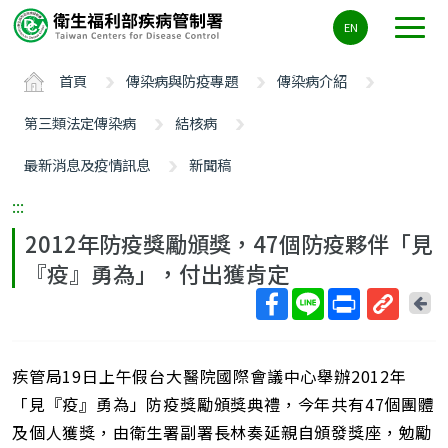
主
EN
要
內
首頁
傳染病與防疫專題
傳染病介紹
容
區
第三類法定傳染病
結核病
ALT+C
最新消息及疫情訊息
新聞稿
:::
2012年防疫獎勵頒獎，47個防疫夥伴「見
『疫』勇為」，付出獲肯定
回
上
取
一
得
頁
疾管局19日上午假台大醫院國際會議中心舉辦2012年
短
網
「見『疫』勇為」防疫獎勵頒獎典禮，今年共有47個團體
址
及個人獲獎，由衛生署副署長林奏延親自頒發獎座，勉勵