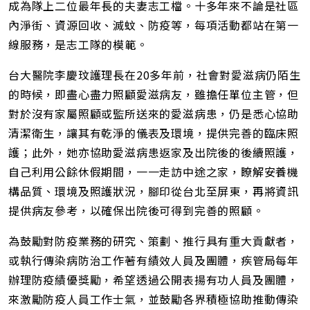
成為隊上二位最年長的夫妻志工檔。十多年來不論是社區
內淨街、資源回收、滅蚊、防疫等，每項活動都站在第一
線服務，是志工隊的模範。
台大醫院李慶玟護理長在20多年前，社會對愛滋病仍陌生
的時候，即盡心盡力照顧愛滋病友，雖擔任單位主管，但
對於沒有家屬照顧或監所送來的愛滋病患，仍是悉心協助
清潔衛生，讓其有乾淨的儀表及環境，提供完善的臨床照
護；此外，她亦協助愛滋病患返家及出院後的後續照護，
自己利用公餘休假期間，一一走訪中途之家，瞭解安養機
構品質、環境及照護狀況，腳印從台北至屏東，再將資訊
提供病友參考，以確保出院後可得到完善的照顧。
為鼓勵對防疫業務的研究、策劃、推行具有重大貢獻者，
或執行傳染病防治工作著有績效人員及團體，疾管局每年
辦理防疫績優獎勵，希望透過公開表揚有功人員及團體，
來激勵防疫人員工作士氣，並鼓勵各界積極協助推動傳染