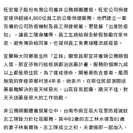
旺宏電子股份有限公司獲非公務類團體獎，旺宏公司保健
室提供超過4,800位員工的公衛保健服務，他們建立一套
完備的公司防疫機制及員工保健規範，更發展「出差防疫
包」，讓員工隨身攜帶，員工生病給與全薪假鼓勵在家休
息，避免傳染給同事，也提供員工免費接種流感疫苗。
宜蘭縣大同鄉衛生所「正妹」關懷員那宜芬獲頒公務類個
人獎，那宜芬執行結核病都治送藥計畫，服務的個案九成
以上都是原住民，為了達成使命，開著黑色吉普車，風雨
無阻的穿梭原鄉村落4年多，她表示，在原住民部落間送
藥最難解決的是天候惡劣，山區容易起霧，路況不佳，對
天天送藥是很大的工作挑戰。
非公務類團體獲獎單位中，台南市麻豆區大埕里防疫滅蚊
志工隊致力於社區服務，其中82歲的志工林水德及81歲
的妻子林吳寶珠，志工隊成立之初，夫妻倆即一起加入，