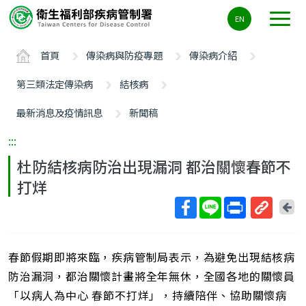
主
EN
要
內
首頁
傳染病與防疫專題
傳染病介紹
容
區
第三類法定傳染病
結核病
ALT+C
最新消息及疫情訊息
新聞稿
:::
杜防結核病防治出現漏洞 都治關懷春節不
打烊
回
上
取
一
得
頁
春節假期即將來臨，疾病管制局表示，為避免出現結核病
短
網
防治漏洞，都治關懷計畫將全年無休，全國各地的關懷員
址
「以病人為中心 春節不打烊」，持續陪伴、協助關懷病