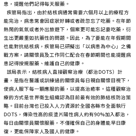
患，提醒他們記得每天服藥。
疾管局指出，由於結核病通常需要六個月以上的療程方
能完治，病患常會因症狀好轉或者疏忽忘了吃藥。在年節
熱鬧的氣氛或者外出旅遊下，個案更可能忘記要吃藥，衍
生出更嚴重如抗藥性的問題。因此，為了要能在年假期間
也能對抗結核病，疾管局已研擬出「以病患為中心」之備
戰方案，請關懷員及工作同仁配合在春節期間也能提醒病
患記得按規服藥、維護自己的健康。
該局表示，結核病人直接觀察治療（都治DOTS）計
畫，是指在醫護或訓練過的關懷員每日親自關懷目視下，
使病人服下每一顆應服的藥，以提高治癒率。這種觀察治
療的方式是世界衛生組織認為目前最有效的肺結核防治策
略。目前台灣也已投入人力資源於全國各縣市全面執行
DOTS，傳染性高的痰塗片陽性病人約有90%加入都治，
每日由關懷員關懷服藥，不僅確保自己的身體能早日康
復，更能保障家人及國人的健康。