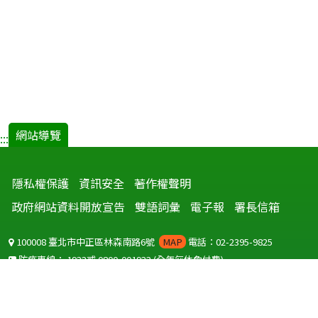
網站導覽
:::
隱私權保護
資訊安全
著作權聲明
政府網站資料開放宣告
雙語詞彙
電子報
署長信箱
100008 臺北市中正區林森南路6號
MAP
電話：02-2395-9825
防疫專線：
1922
或
0800-001922
(全年無休免付費)
聽語障服務免付費傳真：
0800-655955
國外可撥打
+886-800-001922
(自國外撥打回國須自付國際電話費用)
Copyright © 2026 衛生福利部 疾病管制署. All rights reserved.