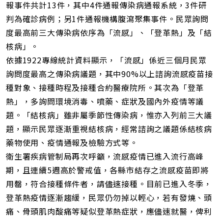
報事件共計13件，其中4件通報傳染病通報系統，3件研
判為確診病例；另1件通報機構腹瀉聚集事件。民眾詢問
度最高前三大傳染病依序為「流感」、「登革熱」及「結
核病」。
依據1922專線統計資料顯示，「流感」係近三個月民眾
詢問度最高之傳染病議題，其中90%以上諮詢流感疫苗接
種對象、接種時程及接種合約醫療院所。其次為「登革
熱」，多詢問環境消毒、噴藥、症狀及國內外疫情等議
題。「結核病」雖非屬季節性傳染病，惟亦入列前三大議
題，顯示民眾逐漸重視結核病，經常諮詢之議題係結核病
藥物使用、疫情通報及檢驗方式等。
衛生署疾病管制局再次呼籲，流感疫情已進入流行高峰
期，且連續5週高於警戒值，各縣市結存之流感疫苗即將
用罄，符合接種條件者，請儘速接種。目前已進入冬季，
登革熱疫情逐漸趨緩，民眾仍勿掉以輕心，若有發燒、頭
痛、骨頭肌肉酸痛等疑似登革熱症狀，應儘速就醫，俾利