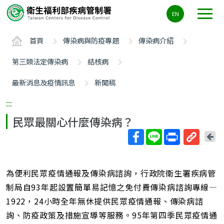
主
EN
要
內
首頁
傳染病與防疫專題
傳染病介紹
容
區
第三類法定傳染病
結核病
ALT+C
最新消息及疫情訊息
新聞稿
:::
民眾最關心什麼傳染病？
回
上
取
一
得
頁
為便利民眾疫情通報及傳染病諮詢，行政院衛生署疾病管
短
網
制局自93年起設置簡單易記憶之免付費傳染病諮詢專線—
址
1922，24小時全年無休提供民眾疫情通報、傳染病諮
詢、防疫政策及措施宣導等服務。95年第四季民眾疫情通