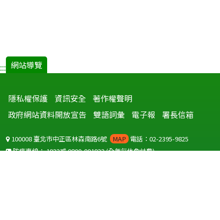
網站導覽
:::
隱私權保護
資訊安全
著作權聲明
政府網站資料開放宣告
雙語詞彙
電子報
署長信箱
100008 臺北市中正區林森南路6號
MAP
電話：02-2395-9825
防疫專線：
1922
或
0800-001922
(全年無休免付費)
聽語障服務免付費傳真：
0800-655955
國外可撥打
+886-800-001922
(自國外撥打回國須自付國際電話費用)
Copyright © 2026 衛生福利部 疾病管制署. All rights reserved.