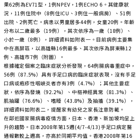
址
果62例為EV71型，1例NPEV，1例ECHO 6。其健康狀
況，11例住院中（8例住ICU、3例住一般病房）、51例
出院、2例死亡。病患以男童居多44例，女童20例。年齡
分布以二歲最多（19例），其次依序為一歲（18例）、
小於一歲（8例），詳細資料如附表一。目前病例主要集
中在高屏區，以高雄縣16例最多、其次依序為屏東縣12
例、高雄市7例（附圖）。
根據確定個案之臨床症狀分析發現，64例腸病毒重症中，
56例（87.5%）具有手足口病的臨床症狀表現，沒有手足
口病或疱疹性咽峽炎者亦有3例（4.7%）；其他主要症
狀，依序為發燒（92.2%）、中樞神經異常（81.3%）、
肌抽躍（76.6%）、嗜睡（43.8%）及抽搐（39.1%），
詳細資料如附表二，提醒家有幼兒之家長注意防範。
在鄰近國家腸病毒疫情方面，日本、香港、新加坡均呈上
升的趨勢。日本2008年第15週(4/7-4/13)手足口病定醫
通報數較上週高，亦高於同期平均值。香港2008年第16