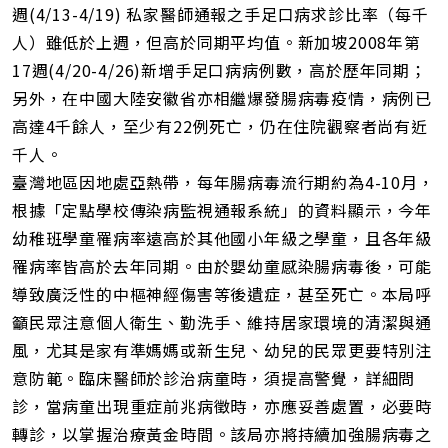
週(4/13-4/19) 私家醫師通報之手足口病求診比率（每千
人）雖低於上週，但高於同期平均值。新加坡2008年第
17週(4/20-4/26)新增手足口病病例數，高於歷年同期；
另外，在中國大陸安徽省亦相繼爆發腸病毒疫情，病例已
高達4千餘人，至少有22例死亡，仍在住院觀察者尚有近
千人。
臺灣地區因地處亞熱帶，每年腸病毒流行期約為4-10月，
根據「定點學校傳染病監視通報系統」的資料顯示，今年
幼稚班學童罹病率遠高於其他國小年級之學童，且各年級
罹病率皆高於去年同期。由於嬰幼童感染腸病毒後，可能
導致廣泛性的中樞神經傷害等後遺症，甚至死亡。本局呼
籲民眾注意個人衛生、勤洗手、維持居家環境的清潔與通
風，尤其是家有準媽媽或新生兒、幼兒的民眾更要特別注
意防範。臨床醫師於診治病童時，須提高警覺，詳細問
診，當病童出現重症前兆病徵時，亦應妥善處置，必要時
轉診，以掌握治療黃金時間。該局亦將持續加強腸病毒之