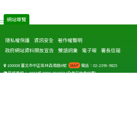
網站導覽
:::
隱私權保護
資訊安全
著作權聲明
政府網站資料開放宣告
雙語詞彙
電子報
署長信箱
100008 臺北市中正區林森南路6號
MAP
電話：02-2395-9825
防疫專線：
1922
或
0800-001922
(全年無休免付費)
聽語障服務免付費傳真：
0800-655955
國外可撥打
+886-800-001922
(自國外撥打回國須自付國際電話費用)
Copyright © 2026 衛生福利部 疾病管制署. All rights reserved.
本網站建議使用 IE10 以上版本瀏覽器及以1920x1080解析度，以獲得最