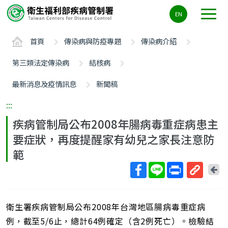
主
EN
要
內
首頁
傳染病與防疫專題
傳染病介紹
容
區
第三類法定傳染病
結核病
ALT+C
最新消息及疫情訊息
新聞稿
:::
疾病管制局公布2008年腸病毒重症病患主
要症狀，再度提醒家有幼兒之家長注意防
範
回
上
取
一
得
頁
衛生署疾病管制局公布2008年台灣地區腸病毒重症病
短
網
例，截至5/6止，總計64例確定（含2例死亡）。檢驗結