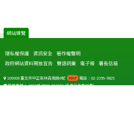
網站導覽
:::
隱私權保護
資訊安全
著作權聲明
政府網站資料開放宣告
雙語詞彙
電子報
署長信箱
100008 臺北市中正區林森南路6號
MAP
電話：02-2395-9825
防疫專線：
1922
或
0800-001922
(全年無休免付費)
聽語障服務免付費傳真：
0800-655955
國外可撥打
+886-800-001922
(自國外撥打回國須自付國際電話費用)
Copyright © 2026 衛生福利部 疾病管制署. All rights reserved.