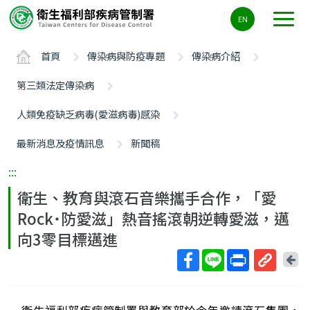
主
EN
要
內
首頁
傳染病與防疫專題
傳染病介紹
容
區
第三類法定傳染病
ALT+C
人類免疫缺乏病毒(愛滋病毒)感染
最新消息及疫情訊息
新聞稿
:::
衛生、教育與滾石音樂攜手合作，「愛
Rock˙防愛滋」熱音搖滾朝逆轉愛滋，邁
向3零目標邁進
回
上
取
一
得
頁