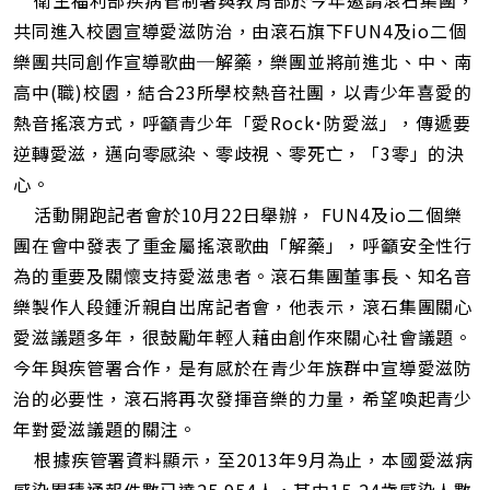
衛生福利部疾病管制署與教育部於今年邀請滾石集團，
短
網
共同進入校園宣導愛滋防治，由滾石旗下FUN4及io二個
址
樂團共同創作宣導歌曲─解藥，樂團並將前進北、中、南
高中(職)校園，結合23所學校熱音社團，以青少年喜愛的
熱音搖滾方式，呼籲青少年「愛Rock˙防愛滋」，傳遞要
逆轉愛滋，邁向零感染、零歧視、零死亡，「3零」的決
心。
活動開跑記者會於10月22日舉辦， FUN4及io二個樂
團在會中發表了重金屬搖滾歌曲「解藥」，呼籲安全性行
為的重要及關懷支持愛滋患者。滾石集團董事長、知名音
樂製作人段鍾沂親自出席記者會，他表示，滾石集團關心
愛滋議題多年，很鼓勵年輕人藉由創作來關心社會議題。
今年與疾管署合作，是有感於在青少年族群中宣導愛滋防
治的必要性，滾石將再次發揮音樂的力量，希望喚起青少
年對愛滋議題的關注。
根據疾管署資料顯示，至2013年9月為止，本國愛滋病