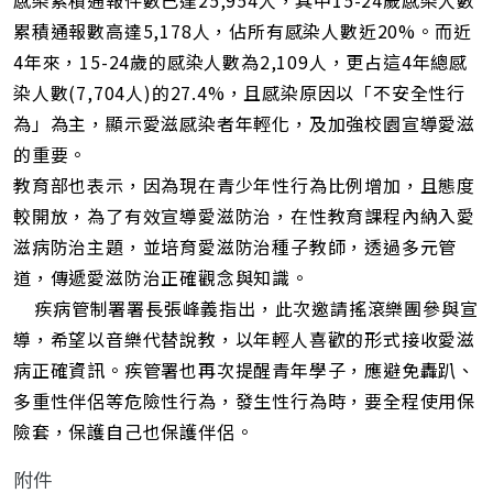
感染累積通報件數已達25,954人，其中15-24歲感染人數
累積通報數高達5,178人，佔所有感染人數近20%。而近
4年來，15-24歲的感染人數為2,109人，更占這4年總感
染人數(7,704人)的27.4%，且感染原因以「不安全性行
為」為主，顯示愛滋感染者年輕化，及加強校園宣導愛滋
的重要。
教育部也表示，因為現在青少年性行為比例增加，且態度
較開放，為了有效宣導愛滋防治，在性教育課程內納入愛
滋病防治主題，並培育愛滋防治種子教師，透過多元管
道，傳遞愛滋防治正確觀念與知識。
疾病管制署署長張峰義指出，此次邀請搖滾樂團參與宣
導，希望以音樂代替說教，以年輕人喜歡的形式接收愛滋
病正確資訊。疾管署也再次提醒青年學子，應避免轟趴、
多重性伴侶等危險性行為，發生性行為時，要全程使用保
險套，保護自己也保護伴侶。
附件