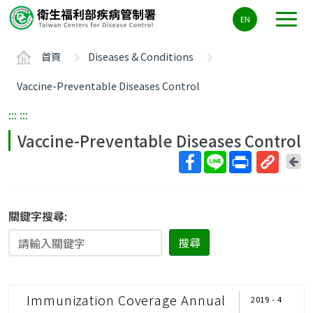
主
EN
要
內
首頁
Diseases & Conditions
容
區
Vaccine-Preventable Diseases Control
ALT+C
:::
:::
Vaccine-Preventable Diseases Control
回
上
取
一
得
頁
短
關鍵字搜尋:
網
搜尋
址
Immunization Coverage Annual
2019 - 4