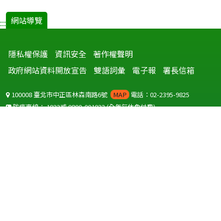
網站導覽
:::
隱私權保護
資訊安全
著作權聲明
政府網站資料開放宣告
雙語詞彙
電子報
署長信箱
100008 臺北市中正區林森南路6號
MAP
電話：02-2395-9825
防疫專線：
1922
或
0800-001922
(全年無休免付費)
聽語障服務免付費傳真：
0800-655955
國外可撥打
+886-800-001922
(自國外撥打回國須自付國際電話費用)
Copyright © 2026 衛生福利部 疾病管制署. All rights reserved.
本網站建議使用 IE10 以上版本瀏覽器及以1920x1080解析度，以獲得最
佳瀏覽體驗。