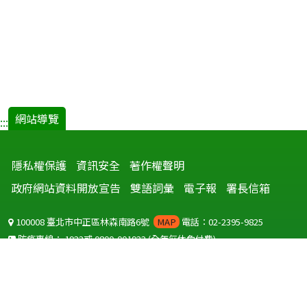
網站導覽
:::
隱私權保護
資訊安全
著作權聲明
政府網站資料開放宣告
雙語詞彙
電子報
署長信箱
100008 臺北市中正區林森南路6號
MAP
電話：02-2395-9825
防疫專線：
1922
或
0800-001922
(全年無休免付費)
聽語障服務免付費傳真：
0800-655955
國外可撥打
+886-800-001922
(自國外撥打回國須自付國際電話費用)
Copyright © 2026 衛生福利部 疾病管制署. All rights reserved.