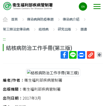
主
EN
要
內
首頁
傳染病與防疫專題
傳染病介紹
容
區
第三類法定傳染病
結核病
研究出版
圖書
ALT+C
:::
結核病防治工作手冊(第三版)
回
上
取
一
得
頁
短
網
編者/作者：
衛生福利部疾病管制署
址
出版機關：
衛生福利部疾病管制署
出刊日期：
2017年3月