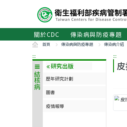
主
要
內
容
區
關於CDC
傳染病與防疫專題
ALT+C
首頁
傳染病與防疫專題
傳染病介紹
:::
:::
皮
研究出版
結核病
歷年研究計劃
圖書
疫情報導