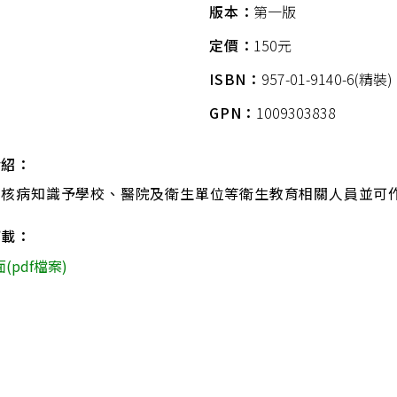
版本：
第一版
定價：
150元
ISBN：
957-01-9140-6(精裝)
GPN：
1009303838
介紹：
結核病知識予學校、醫院及衛生單位等衛生教育相關人員並可
下載：
(pdf檔案)