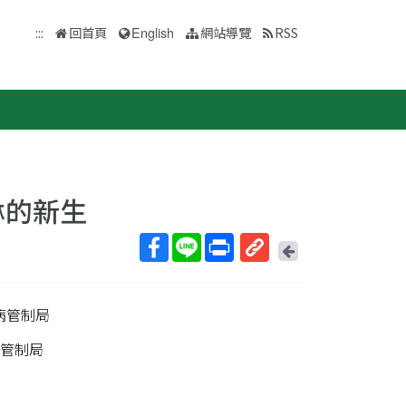
:::
回首頁
English
網站導覽
RSS
琳的新生
回
上
取
一
得
頁
病管制局
短
網
管制局
址