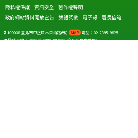
隱私權保護
資訊安全
著作權聲明
政府網站資料開放宣告
雙語詞彙
電子報
署長信箱
100008 臺北市中正區林森南路6號
MAP
電話：02-2395-9825
防疫專線：
1922
或
0800-001922
(全年無休免付費)
聽語障服務免付費傳真：
0800-655955
國外可撥打
+886-800-001922
(自國外撥打回國須自付國際電話費用)
Copyright © 2026 衛生福利部 疾病管制署. All rights reserved.
本網站建議使用 IE10 以上版本瀏覽器及以1920x1080解析度，以獲得最
佳瀏覽體驗。
為提供使用者有文書軟體選擇的權利，本網站提供ODF開放文件格式，
建議您安裝免費開源軟體
(https://www.ndc.gov.tw/cp.aspx?
n=32A75A78342B669D)
或以您慣用的軟體開啟文件。