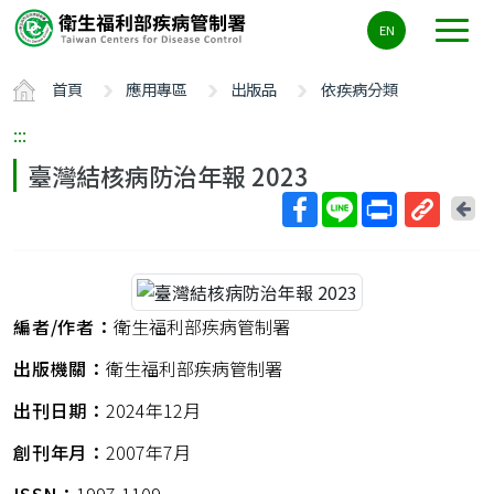
主
EN
要
內
首頁
應用專區
出版品
依疾病分類
容
區
:::
ALT+C
臺灣結核病防治年報 2023
回
上
取
一
得
頁
短
網
編者/作者：
衛生福利部疾病管制署
址
出版機關：
衛生福利部疾病管制署
出刊日期：
2024年12月
創刊年月：
2007年7月