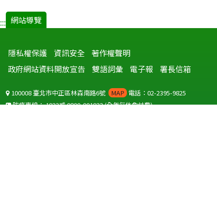
網站導覽
:::
隱私權保護
資訊安全
著作權聲明
政府網站資料開放宣告
雙語詞彙
電子報
署長信箱
100008 臺北市中正區林森南路6號
MAP
電話：02-2395-9825
防疫專線：
1922
或
0800-001922
(全年無休免付費)
聽語障服務免付費傳真：
0800-655955
國外可撥打
+886-800-001922
(自國外撥打回國須自付國際電話費用)
Copyright © 2026 衛生福利部 疾病管制署. All rights reserved.
本網站建議使用 IE10 以上版本瀏覽器及以1920x1080解析度，以獲得最
佳瀏覽體驗。