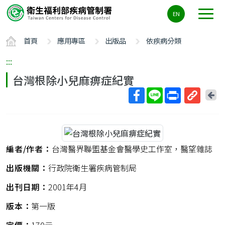
主
EN
要
內
首頁
應用專區
出版品
依疾病分類
容
區
:::
ALT+C
台灣根除小兒麻痹症紀實
回
上
取
一
得
頁
短
網
編者/作者：
台灣醫界聯盟基金會醫學史工作室，醫望雜誌
址
出版機關：
行政院衛生署疾病管制局
出刊日期：
2001年4月
版本：
第一版