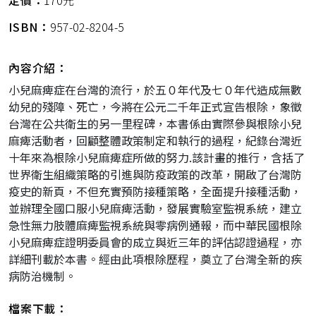
定價：
170元
ISBN：
957-02-8204-5
內容介紹：
小兒麻痺症在台灣的流行，於五０年代及七０年代造成無數
幼兒的殘障、死亡，今將在公元二千年正式宣告根除，象徵
台灣在公共衛生的另一里程碑，本書係由實際參與根除小兒
麻痺活動者，回顧整體政策制定和執行的過程，紀錄台灣近
十年來為根除小兒麻痺症所做的努力.該計畫的推行，含括了
世界衛生組織策略的引進與防疫政策的改革，開啟了台灣防
疫史的新頁，不但充實預防接種策略，全面提升接種活動，
並辦理全國口服小兒麻痺活動，發展實驗室監視系統，建立
急性無力肢體麻痺監視系統與零病例通報，而中華民國根除
小兒麻痺症證明委員會的成立與近三年的評估認證過程，亦
詳細刊載於本書。經由此項根除歷程，奠立了台灣全新的疾
病防治機制。
檔案下載：