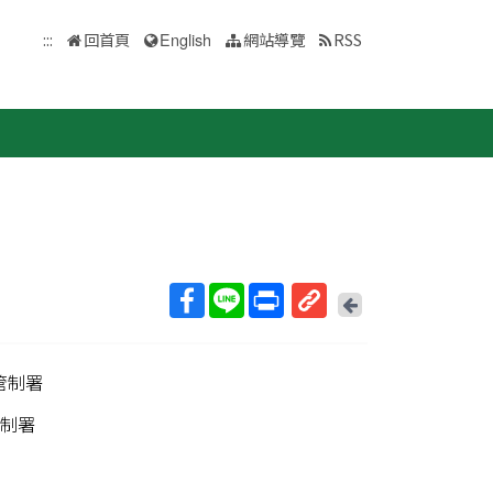
:::
回首頁
English
網站導覽
RSS
回
上
取
一
得
頁
管制署
短
網
制署
址