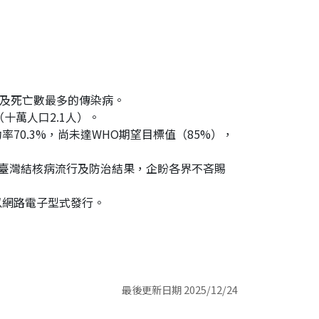
數及死亡數最多的傳染病。
人（十萬人口2.1人）。
70.3%，尚未達WHO期望目標值（85%），
瞭解臺灣結核病流行及防治結果，企盼各界不吝賜
以網路電子型式發行。
最後更新日期 2025/12/24