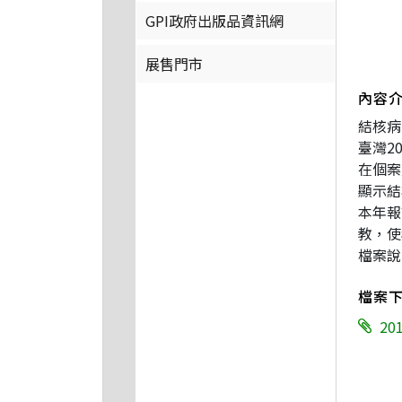
GPI政府出版品資訊網
展售門市
內容
結核病
臺灣2
在個案
顯示結
本年報
教，使
檔案說
檔案
2