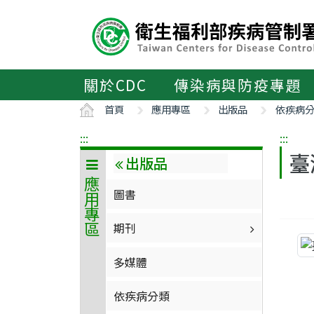
主
要
內
容
區
關於CDC
傳染病與防疫專題
ALT+C
首頁
應用專區
出版品
依疾病
:::
:::
臺
出版品
應用專區
圖書
期刊
多媒體
依疾病分類