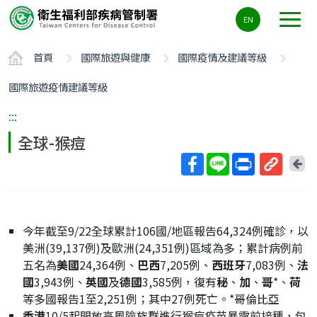
主
EN
要
內
首頁
國際旅遊與健康
國際疫情及建議等級
容
區
國際旅遊疫情建議等級
ALT+C
:::
全球-猴痘
回
上
取
一
得
頁
短
今年截至9/22全球累計106國/地區報告64,324例確診，以
網
美洲(39,137例)及歐洲(24,351例)區域為多；累計病例前
址
五名為
美國
24,364例、
巴西
7,205例、
西班牙
7,083例、
法
國
3,943例、
英國
及
德國
3,585例，復有
秘
、
加
、
哥
*、
荷
等多國報告1至2,251例；其中27例死亡。*哥倫比亞
香港
10/5起開放高風險族群進行猴痘疫苗暴露前接種，包