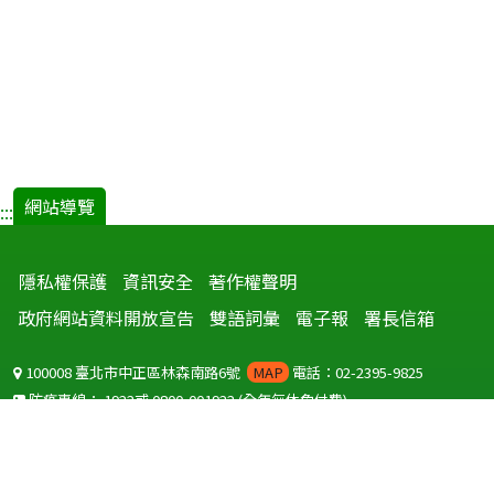
網站導覽
:::
隱私權保護
資訊安全
著作權聲明
政府網站資料開放宣告
雙語詞彙
電子報
署長信箱
100008 臺北市中正區林森南路6號
MAP
電話：02-2395-9825
防疫專線：
1922
或
0800-001922
(全年無休免付費)
聽語障服務免付費傳真：
0800-655955
國外可撥打
+886-800-001922
(自國外撥打回國須自付國際電話費用)
Copyright © 2026 衛生福利部 疾病管制署. All rights reserved.