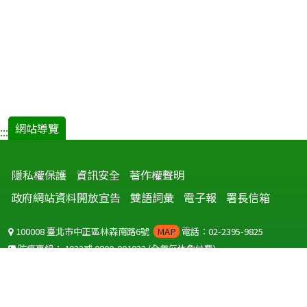
網站導覽
:::
隱私權保護
資訊安全
著作權聲明
政府網站資料開放宣告
雙語詞彙
電子報
署長信箱
100008 臺北市中正區林森南路6號
MAP
電話：02-2395-9825
防疫專線：
1922
或
0800-001922
(全年無休免付費)
聽語障服務免付費傳真：
0800-655955
國外可撥打
+886-800-001922
(自國外撥打回國須自付國際電話費用)
Copyright © 2026 衛生福利部 疾病管制署. All rights reserved.