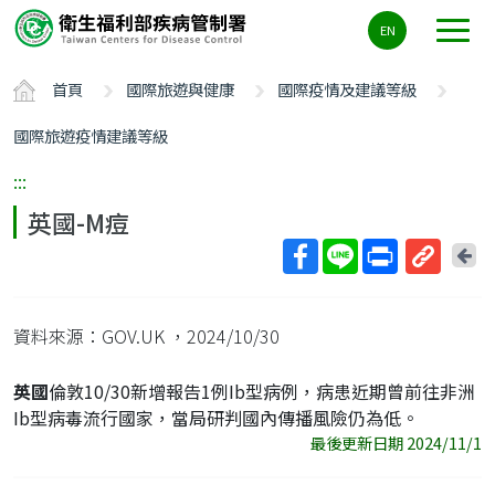
主
EN
要
內
首頁
國際旅遊與健康
國際疫情及建議等級
容
區
國際旅遊疫情建議等級
ALT+C
:::
英國-M痘
回
上
取
一
得
頁
資料來源：GOV.UK
，2024/10/30
短
網
英國
倫敦10/30新增報告1例Ib型病例，病患近期曾前往非洲
址
Ib型病毒流行國家，當局研判國內傳播風險仍為低。
最後更新日期 2024/11/1