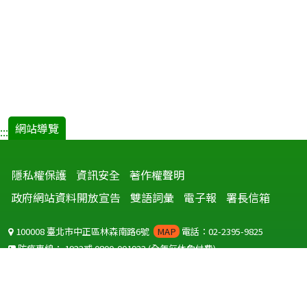
網站導覽
:::
隱私權保護
資訊安全
著作權聲明
政府網站資料開放宣告
雙語詞彙
電子報
署長信箱
100008 臺北市中正區林森南路6號
MAP
電話：02-2395-9825
防疫專線：
1922
或
0800-001922
(全年無休免付費)
聽語障服務免付費傳真：
0800-655955
國外可撥打
+886-800-001922
(自國外撥打回國須自付國際電話費用)
Copyright © 2026 衛生福利部 疾病管制署. All rights reserved.