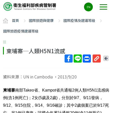
主
EN
要
內
首頁
國際旅遊與健康
國際疫情及建議等級
容
區
國際旅遊疫情建議等級
ALT+C
:::
柬埔寨─人類H5N1流感
回
上
取
一
得
頁
資料來源：UN in Cambodia
，2013/9/20
短
網
址
Takeo
Kampot
2
H5N1
柬埔寨
南部
省、
省共通報
例人類
流感病
(
1
)
2
(
5
2
)
9/7
9/11
例
含
例死亡
；
女
歲及
歲
，分別於
、
發病，
9/12
9/15
9/14
9/16
2
9/17
、
住院，
、
確診；其中
歲個案已於
死
1
20
(
11
)
亡，另
例已康復；該國今年累計通報
例
含
例死亡
。