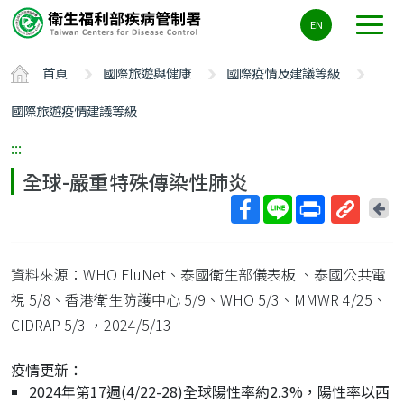
主
EN
要
內
首頁
國際旅遊與健康
國際疫情及建議等級
容
區
國際旅遊疫情建議等級
ALT+C
:::
全球-嚴重特殊傳染性肺炎
回
上
取
一
得
頁
資料來源：WHO FluNet、泰國衛生部儀表板 、泰國公共電
短
網
視 5/8、香港衛生防護中心 5/9、WHO 5/3、MMWR 4/25、
址
CIDRAP 5/3
，2024/5/13
疫情更新：
2024年第17週(4/22-28)全球陽性率約2.3%，陽性率以西