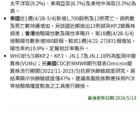
太平洋區(9.2%)、東南亞區(8.7%)及東地中海區(5.5%)為
高。
泰國
近1週(4/28-5/4)新增1,700餘例及12例死亡，病例數
及死亡數持續增加，另該國近期檢出13例感染KP.2變異株
病患；
香港
檢驗陽性數及陽性率略升，第18週(4/28-5/4)
檢驗陽性數新增980餘個，較前1週(4/21-27)831個增加，
陽性率約10.9%，定醫就診率略升。
WHO於5/3將KP.2、KP.3、JN.1.7及JN.1.18列為監測中變
異株(VUMs)；另
美國
CDC於MMWR期刊發表Omicron變
異株流行期間(2022/11-2023/5)抗原快篩敏感度研究，其
結果顯示快篩敏感度僅47%，建議高風險族群應採用PCR
等檢驗精確度較高之工具進行篩檢。
最後更新日期 2024/5/13