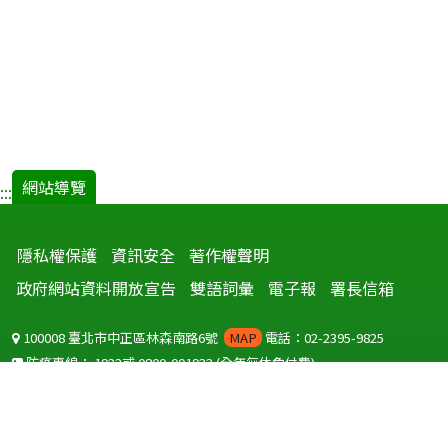
網站導覽
:::
隱私權保護
資訊安全
著作權聲明
政府網站資料開放宣告
雙語詞彙
電子報
署長信箱
100008 臺北市中正區林森南路6號
MAP
電話：02-2395-9825
防疫專線：
1922
或
0800-001922
(全年無休免付費)
聽語障服務免付費傳真：
0800-655955
國外可撥打
+886-800-001922
(自國外撥打回國須自付國際電話費用)
Copyright © 2026 衛生福利部 疾病管制署. All rights reserved.