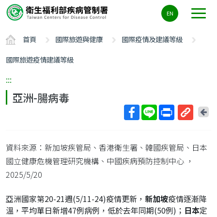
主
EN
要
內
首頁
國際旅遊與健康
國際疫情及建議等級
容
區
國際旅遊疫情建議等級
ALT+C
:::
亞洲-腸病毒
回
上
取
一
得
頁
資料來源：新加坡疾管局、香港衛生署、韓國疾管局、日本
短
網
國立健康危機管理研究機構、中國疾病預防控制中心
，
址
2025/5/20
亞洲國家第20-21週(5/11-24)疫情更新，
新加坡
疫情逐漸降
溫，平均單日新增47例病例，低於去年同期(50例)；
日本
定