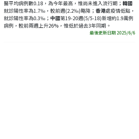
醫平均病例數0.18，為今年最高，惟尚未進入流行期；
韓國
就診陽性率為1.7‰，較前週(2.2‰)略降；
香港
處疫情低點，
就診陽性率為0.3‰；
中國
第19-20週(5/5-18)新增約1.9萬例
病例，較前兩週上升26%，惟低於過去3年同期。
最後更新日期 2025/6/6