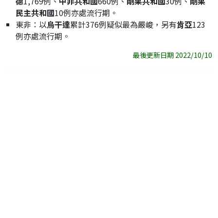
德
1,769例、
中非共和國
660例、
剛果共和國
30例、
剛果
民主共和國
10例亦處流行期。
東非：以
烏干達
累計376例疑似最為嚴峻，另有
肯亞
123
例亦處流行期。
最後更新日期 2022/10/10