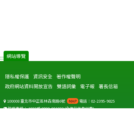
網站導覽
:::
隱私權保護
資訊安全
著作權聲明
政府網站資料開放宣告
雙語詞彙
電子報
署長信箱
100008 臺北市中正區林森南路6號
MAP
電話：02-2395-9825
防疫專線：
1922
或
0800-001922
(全年無休免付費)
聽語障服務免付費傳真：
0800-655955
國外可撥打
+886-800-001922
(自國外撥打回國須自付國際電話費用)
Copyright © 2026 衛生福利部 疾病管制署. All rights reserved.