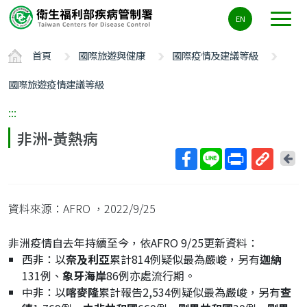
主
EN
要
內
首頁
國際旅遊與健康
國際疫情及建議等級
容
區
國際旅遊疫情建議等級
ALT+C
:::
非洲-黃熱病
回
上
取
一
得
頁
資料來源：AFRO
，2022/9/25
短
網
非洲疫情自去年持續至今，依AFRO 9/25更新資料：
址
西非：以
奈及利亞
累計814例疑似最為嚴峻，另有
迦納
131例、
象牙海岸
86例亦處流行期。
中非：以
喀麥隆
累計報告2,534例疑似最為嚴峻，另有
查