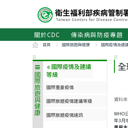
主
要
內
容
區
關於CDC
傳染病與防疫專題
ALT+C
首頁
國際旅遊與健康
國際疫情及建
:::
:::
全
國際疫情及建議
等級
國際旅遊與健康
國際重要疫情
資料來
國際旅遊疫情建議等級
WHO
國際旅遊疫情速訊
年3月
果民主