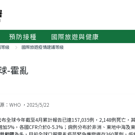
預防接種
國際旅遊與健康
議等級
國際旅遊疫情建議等級
球-霍亂
源：WHO
，2025/5/22
公布全球今年截至4月累計報告已達157,035例，2,148例死亡，
增加5%，各國CFR介於0-5.3%；病例分布於非洲、東地中海及
共和國
為多，目前全球口服霍亂疫苗緊急應變庫存360萬劑，低於