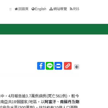
:::
回首頁
English
網站導覽
RSS
回
上
取
一
得
頁
短
網
址
其中，4月報告逾3.7萬例病例(死亡561例)，較今
東南亞共18個國家/地區，以
阿富汗
、
南蘇丹
及
剛
安全水平(500萬劑)，估計約有10億人口面臨