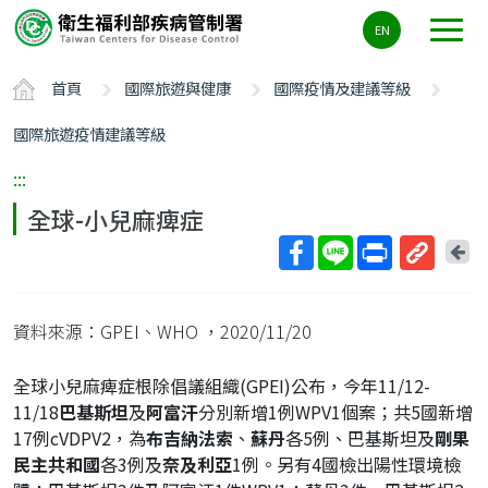
主
EN
要
內
首頁
國際旅遊與健康
國際疫情及建議等級
容
區
國際旅遊疫情建議等級
ALT+C
:::
全球-小兒麻痺症
回
上
取
一
得
頁
資料來源：GPEI、WHO
，2020/11/20
短
網
全球小兒麻痺症根除倡議組織(GPEI)公布，今年11/12-
址
11/18
巴基斯坦
及
阿富汗
分別新增1例WPV1個案；共5國新增
17例cVDPV2，為
布吉納法索
、
蘇丹
各5例、巴基斯坦及
剛果
民主共和國
各3例及
奈及利亞
1例。另有4國檢出陽性環境檢