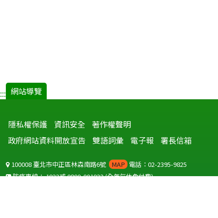
網站導覽
:::
隱私權保護
資訊安全
著作權聲明
政府網站資料開放宣告
雙語詞彙
電子報
署長信箱
100008 臺北市中正區林森南路6號
MAP
電話：02-2395-9825
防疫專線：
1922
或
0800-001922
(全年無休免付費)
聽語障服務免付費傳真：
0800-655955
國外可撥打
+886-800-001922
(自國外撥打回國須自付國際電話費用)
Copyright © 2026 衛生福利部 疾病管制署. All rights reserved.