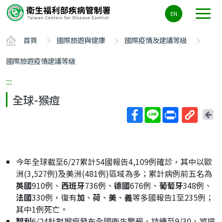
主
EN
要
內
首頁
國際旅遊與健康
國際疫情及建議等級
容
區
國際旅遊疫情建議等級
ALT+C
:::
全球-猴痘
回
上
取
一
得
頁
短
今年全球截至6/27累計54國報告4,109例確診，其中以歐
網
洲(3,527例)及美洲(481例)區域為多；累計病例前五名為
址
英國
910例、
西班牙
736例、
德國
676例、
葡萄牙
348例、
法國
330例，復有
加
、
荷
、
美
、
義
等多國報告1至235例；
其中1例死亡。
智利
6/24針對猴痘發布全國衛生警報，持續至9/30，將提