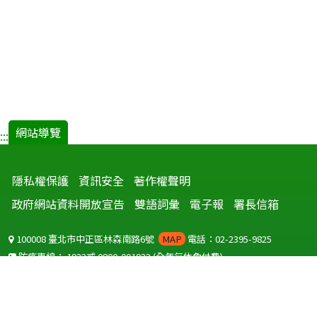
網站導覽
:::
隱私權保護
資訊安全
著作權聲明
政府網站資料開放宣告
雙語詞彙
電子報
署長信箱
100008 臺北市中正區林森南路6號
MAP
電話：02-2395-9825
防疫專線：
1922
或
0800-001922
(全年無休免付費)
聽語障服務免付費傳真：
0800-655955
國外可撥打
+886-800-001922
(自國外撥打回國須自付國際電話費用)
Copyright © 2026 衛生福利部 疾病管制署. All rights reserved.