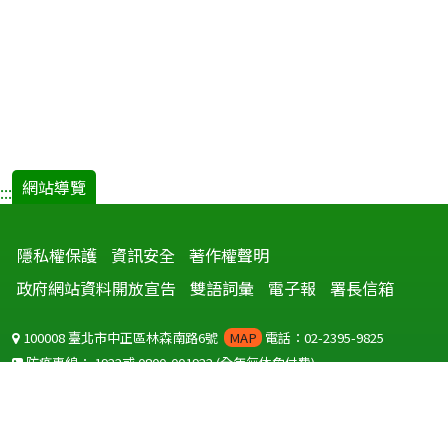
網站導覽
:::
隱私權保護
資訊安全
著作權聲明
政府網站資料開放宣告
雙語詞彙
電子報
署長信箱
100008 臺北市中正區林森南路6號
MAP
電話：02-2395-9825
防疫專線：
1922
或
0800-001922
(全年無休免付費)
聽語障服務免付費傳真：
0800-655955
國外可撥打
+886-800-001922
(自國外撥打回國須自付國際電話費用)
Copyright © 2026 衛生福利部 疾病管制署. All rights reserved.