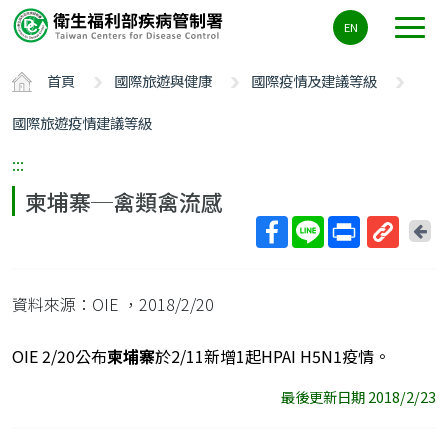
主
EN
要
內
首頁
國際旅遊與健康
國際疫情及建議等級
容
區
國際旅遊疫情建議等級
ALT+C
:::
柬埔寨─禽類禽流感
回
上
取
一
得
頁
資料來源：OIE
，2018/2/20
短
網
址
OIE 2/20
公布
柬埔寨
於
2/11
新增
1
起
HPAI H5N1
疫情。
最後更新日期 2018/2/23