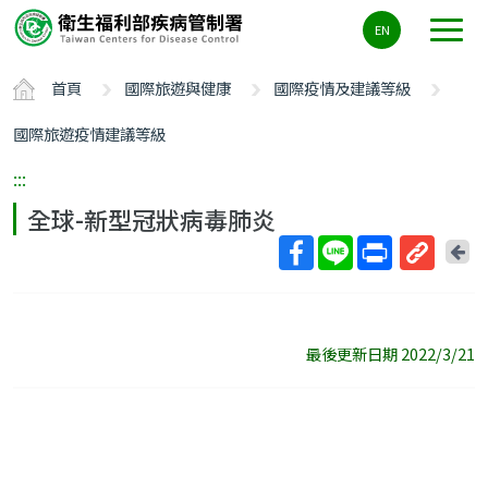
主
EN
要
內
首頁
國際旅遊與健康
國際疫情及建議等級
容
區
國際旅遊疫情建議等級
ALT+C
:::
全球-新型冠狀病毒肺炎
回
上
取
一
得
頁
短
最後更新日期 2022/3/21
網
址