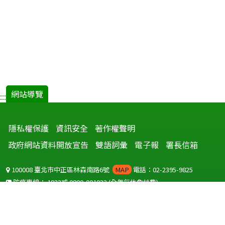
網站導覽
:::
隱私權保護
資訊安全
著作權聲明
政府網站資料開放宣告
雙語詞彙
電子報
署長信箱
100008 臺北市中正區林森南路6號
MAP
電話：02-2395-9825
防疫專線：
1922
或
0800-001922
(全年無休免付費)
聽語障服務免付費傳真：
0800-655955
國外可撥打
+886-800-001922
(自國外撥打回國須自付國際電話費用)
Copyright © 2026 衛生福利部 疾病管制署. All rights reserved.