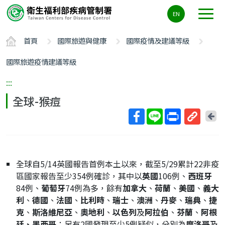
主
EN
要
內
首頁
國際旅遊與健康
國際疫情及建議等級
容
區
國際旅遊疫情建議等級
ALT+C
:::
全球-猴痘
回
上
取
一
得
頁
短
全球自5/14英國報告首例本土以來，截至5/29累計22非疫
網
區國家報告至少354例確診，其中以
英國
106例、
西班牙
址
84例、
葡萄牙
74例為多，餘有
加拿大
、
荷蘭
、
美國
、
義大
利
、
德國
、
法國
、
比利時
、
瑞士
、
澳洲
、
丹麥
、
瑞典
、
捷
克
、
斯洛維尼亞
、
奧地利
、
以色列
及
阿拉伯
、
芬蘭
、
阿根
廷
、
墨西哥
；另有2國發現至少5例疑似，分別為
摩洛哥
及