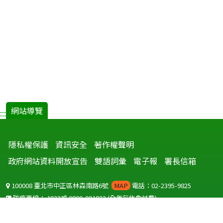
網站導覽
:::
隱私權保護
資訊安全
著作權聲明
政府網站資料開放宣告
雙語詞彙
電子報
署長信箱
100008 臺北市中正區林森南路6號
MAP
電話：02-2395-9825
防疫專線：
1922
或
0800-001922
(全年無休免付費)
聽語障服務免付費傳真：
0800-655955
國外可撥打
+886-800-001922
(自國外撥打回國須自付國際電話費用)