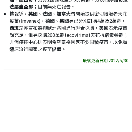
法屬圭亞那
；目前無死亡報告。
據報導，
英國
、
法國
、
加拿大
皆開始提供密切接觸者天花
疫苗(Imvanex)，
德國
、
英國
另已分別訂購4萬及2萬劑，
西班牙
亦宣布將與歐洲各國進行聯合採購，
美國
表示疫苗
尚充足，惟另採購200萬劑tecovirimat天花抗病毒藥劑；
非洲疾控中心則表明希望富裕國家不要囤積疫苗，以免壓
縮原流行國家之疫苗儲備。
最後更新日期 2022/5/30