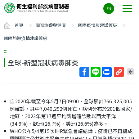
主
EN
要
內
首頁
國際旅遊與健康
國際疫情及建議等級
容
區
國際旅遊疫情建議等級
ALT+C
:::
全球-新型冠狀病毒肺炎
回
上
取
一
得
頁
短
自2020年截至今年5月7日09:00，全球累計766,325,005
網
例確診，其中7,040,292例死亡，病例分布於201個國家/
址
地區。2023年第17週平均新增確診數以西太平洋
(34.9%)、歐洲(26.7%)、美洲(26.6%)為多。
WHO公布5/4第15次IHR緊急會議結論：疫情已不再構成
國際關注公共衛生緊急事件(PHEIC)。目前全球COVID-19