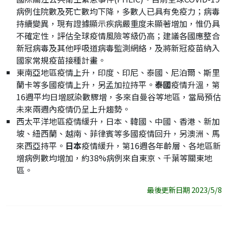
病例住院數及死亡數均下降，多數人已具有免疫力；病毒
持續變異，現有證據顯示疾病嚴重度未顯著增加，惟仍具
不確定性，評估全球疫情風險等級仍高；建議各國應整合
新冠病毒及其他呼吸道病毒監測網絡，及將新冠疫苗納入
國家常規疫苗接種計畫。
東南亞地區疫情上升，印度、印尼、泰國、尼泊爾、斯里
蘭卡等多國疫情上升，另孟加拉持平。
泰國
疫情升溫，第
16週平均日增感染數驟增，多來自曼谷等地區，當局預估
未來兩週內疫情仍呈上升趨勢。
西太平洋地區疫情緩升，日本、韓國、中國、香港、新加
坡、紐西蘭、越南、菲律賓等多國疫情回升，另澳洲、馬
來西亞持平。
日本
疫情緩升，第16週各年齡層、各地區新
增病例數均增加，約38%病例來自東京、千葉等關東地
區。
最後更新日期 2023/5/8