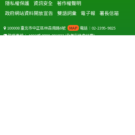
隱私權保護
資訊安全
著作權聲明
政府網站資料開放宣告
雙語詞彙
電子報
署長信箱
100008 臺北市中正區林森南路6號
MAP
電話：02-2395-9825
防疫專線：
1922
或
0800-001922
(全年無休免付費)
聽語障服務免付費傳真：
0800-655955
國外可撥打
+886-800-001922
(自國外撥打回國須自付國際電話費用)
Copyright © 2026 衛生福利部 疾病管制署. All rights reserved.
本網站建議使用 IE10 以上版本瀏覽器及以1920x1080解析度，以獲得最
佳瀏覽體驗。
為提供使用者有文書軟體選擇的權利，本網站提供ODF開放文件格式，
建議您安裝免費開源軟體
(https://www.ndc.gov.tw/cp.aspx?
n=32A75A78342B669D)
或以您慣用的軟體開啟文件。