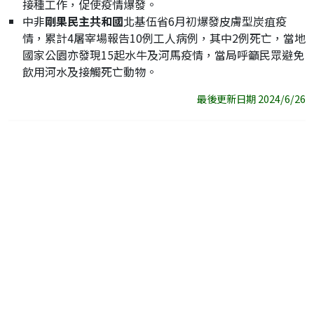
接種工作，促使疫情爆發。
中非
剛果民主共和國
北基伍省6月初爆發皮膚型炭疽疫
情，累計4屠宰場報告10例工人病例，其中2例死亡，當地
國家公園亦發現15起水牛及河馬疫情，當局呼籲民眾避免
飲用河水及接觸死亡動物。
最後更新日期 2024/6/26