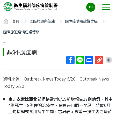
主
EN
要
內
首頁
國際旅遊與健康
國際疫情及建議等級
容
區
國際旅遊疫情建議等級
ALT+C
:::
非洲-炭疽病
回
上
取
一
得
頁
資料來源：Outbreak News Today 6/20、Outbreak News
短
網
Today 6/20
址
東非
衣索比亞
北部提格雷州6/19新增報告17例病例，其中
4例死亡，8例住院治療中，病患來自同一地區，曾於6月
上旬接觸或食用病牛牛肉，當局表示戰爭干擾牛隻之疫苗