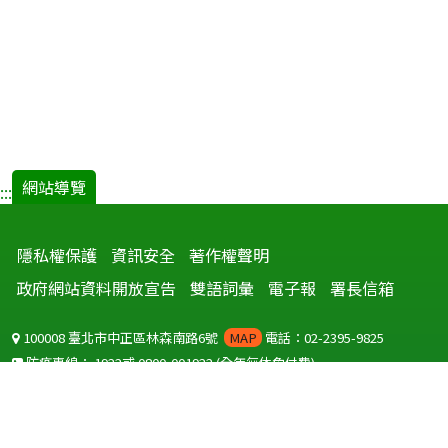
網站導覽
:::
隱私權保護
資訊安全
著作權聲明
政府網站資料開放宣告
雙語詞彙
電子報
署長信箱
100008 臺北市中正區林森南路6號
MAP
電話：02-2395-9825
防疫專線：
1922
或
0800-001922
(全年無休免付費)
聽語障服務免付費傳真：
0800-655955
國外可撥打
+886-800-001922
(自國外撥打回國須自付國際電話費用)
Copyright © 2026 衛生福利部 疾病管制署. All rights reserved.